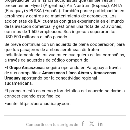
propiedad de los mismos accionistas que también están
presentes en Flyest (Argentina), Air Nostrum (España), ANTA
(Paraguay) y PLYSA (España). También posee participación en
aerolíneas y centros de mantenimiento de aeronaves. Los
accionistas de ILAI cuentan con gran experiencia en el mundo
de la aviación comercial y gestionan una flota de 62 aviones,
con más de 1.500 empleados. Sus ingresos superaron los
USD 500 millones el año pasado.
Se prevé continuar con un acuerdo de plena cooperación, para
que los pasajeros de ambas aerolíneas disfruten
indistintamente de los vuelos en cualquiera de las compañías,
a través de acuerdos de código compartido.
El
Grupo Amaszonas
seguirá operando en Paraguay a través
de sus compañías:
Amaszonas Línea Aérea
y
Amaszonas
Uruguay
apostando por la conectividad regional
sudamericana.
El proceso está en curso y los detalles del acuerdo se darán a
conocer cuando este finalice.
Fuente: https://aeronauticapy.com
Compartir con tus amigos de