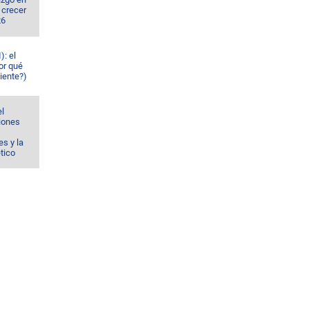
 crecer
26
): el
or qué
iente?)
el
ciones
s y la
ético