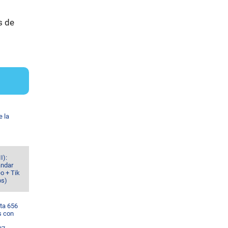
s de
e la
I):
ándar
o + Tik
os)
ta 656
s con