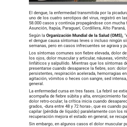
El dengue, la enfermedad transmitida por la picadu
uno de los cuatro serotipos del virus, registró en 
58.000 casos y continúa propagándose con mucha f
Asunción, Itapúa, Paraguarí, Cordillera, Alto Paraná
Según la
Organización Mundial de la Salud (OMS),
“
el dengue causa síntomas leves o incluso ningún s
semanas, pero en casos infrecuentes se agrava y pu
Los síntomas comunes son fiebre elevada, dolor de 
los ojos, dolor muscular y articular, náuseas, vómi
linfáticos y salpullido. Mientras que los síntomas 
presentarse cuando desaparece la fiebre, son: dolo
persistentes, respiración acelerada, hemorragias en 
agitación, vómitos o heces con sangre, sed intensa, p
general.
La enfermedad cursa en tres fases. La febril se exti
acompaña de fiebre súbita y alta, enrojecimiento faci
dolor retro-ocular; la crítica inicia cuando desapare
grados, -dura entre 48 y 72 horas-, que es cuando 
capilar (pérdida de líquido) paralelamente con los n
recuperación mejora el estado en general, se recupe
Sin embargo, en algunos casos el dolor muscular pue