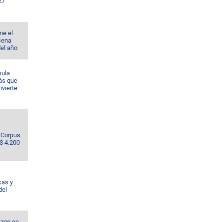
27
ne el
cena
del año
sula
ás que
nvierte
e Corpus
S$ 4.200
cas y
del
azgo en