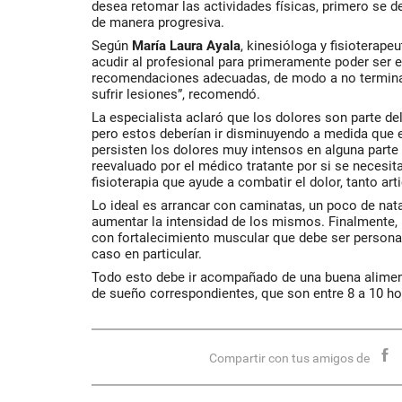
desea retomar las actividades físicas, primero se d
de manera progresiva.
Según
María Laura Ayala
, kinesióloga y fisioterap
acudir al profesional para primeramente poder ser e
recomendaciones adecuadas, de modo a no terminar 
sufrir lesiones”, recomendó.
La especialista aclaró que los dolores son parte del
pero estos deberían ir disminuyendo a medida que e
persisten los dolores muy intensos en alguna parte 
reevaluado por el médico tratante por si se necesi
fisioterapia que ayude a combatir el dolor, tanto ar
Lo ideal es arrancar con caminatas, un poco de natac
aumentar la intensidad de los mismos. Finalmente, 
con fortalecimiento muscular que debe ser personal
caso en particular.
Todo esto debe ir acompañado de una buena aliment
de sueño correspondientes, que son entre 8 a 10 ho
Compartir con tus amigos de