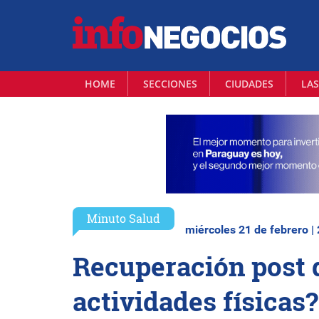
HOME
SECCIONES
CIUDADES
LAS
Minuto Salud
miércoles 21 de febrero |
Recuperación post 
actividades físicas?