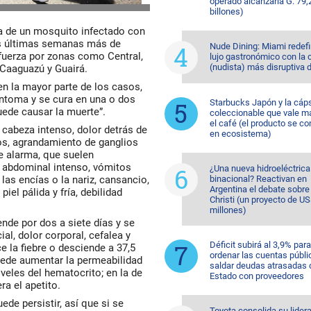
operado alcanzaría G. 79,
billones)
ra de un mosquito infectado con
las últimas semanas más de
Nude Dining: Miami redefi
uerza por zonas como Central,
lujo gastronómico con la 
(nudista) más disruptiva 
, Caaguazú y Guairá.
en la mayor parte de los casos,
íntoma y se cura en una o dos
Starbucks Japón y la cáp
ede causar la muerte”.
coleccionable que vale m
el café (el producto se co
cabeza intenso, dolor detrás de
en ecosistema)
tos, agrandamiento de ganglios
de alarma, que suelen
r abdominal intenso, vómitos
¿Una nueva hidroeléctrica
las encías o la nariz, cansancio,
binacional? Reactivan en
Argentina el debate sobr
iel pálida y fría, debilidad
Christi (un proyecto de U
millones)
ende por dos a siete días y se
al, dolor corporal, cefalea y
Déficit subirá al 3,9% para
ce la fiebre o desciende a 37,5
ordenar las cuentas públi
puede aumentar la permeabilidad
saldar deudas atrasadas 
iveles del hematocrito; en la de
Estado con proveedores
ra el apetito.
de persistir, así que si se
Toyota consolida su lider