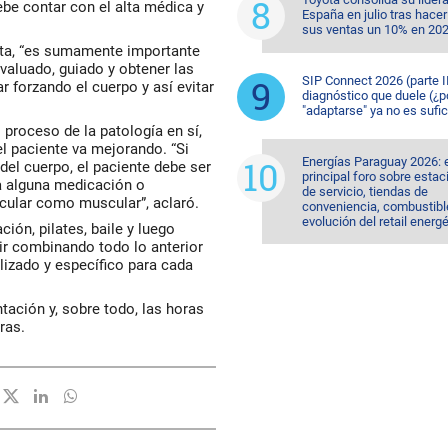
ebe contar con el alta médica y
España en julio tras hacer
sus ventas un 10% en 20
euta, “es sumamente importante
valuado, guiado y obtener las
SIP Connect 2026 (parte II
forzando el cuerpo y así evitar
diagnóstico que duele (¿p
"adaptarse" ya no es sufic
 proceso de la patología en sí,
l paciente va mejorando. “Si
Energías Paraguay 2026: 
del cuerpo, el paciente debe ser
principal foro sobre esta
ta alguna medicación o
de servicio, tiendas de
ticular como muscular”, aclaró.
conveniencia, combustible
evolución del retail energ
ión, pilates, baile y luego
ir combinando todo lo anterior
izado y específico para cada
ación y, sobre todo, las horas
ras.