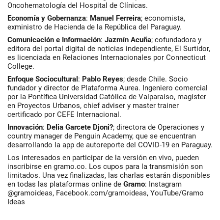
Oncohematología del Hospital de Clínicas.
Economía
y Gobernanza
:
Manuel
Ferreira
; economista,
exministro de Hacienda de la República del Paraguay.
Comunicación e Información
:
Jazmín Acuña
; cofundadora y
editora del portal digital de noticias independiente, El Surtidor,
es licenciada en Relaciones Internacionales por Connecticut
College.
Enfoque Sociocultural
:
Pablo
Reyes
; desde Chile. Socio
fundador y director de Plataforma Aurea. Ingeniero comercial
por la Pontífica Universidad Católica de Valparaíso, magíster
en Proyectos Urbanos, chief adviser y master trainer
certificado por CEFE Internacional.
Innovación
:
Delia
Garcete
Djoni?
; directora de Operaciones y
country manager de Penguin Academy, que se encuentran
desarrollando la app de autoreporte del COVID-19 en Paraguay.
Los interesados en participar de la versión en vivo, pueden
inscribirse en gramo.co. Los cupos para la transmisión son
limitados. Una vez finalizadas, las charlas estarán disponibles
en todas las plataformas online de
Gramo
: Instagram
@gramoideas, Facebook.com/gramoideas, YouTube/Gramo
Ideas