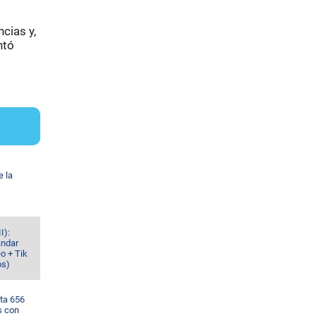
cias y,
ntó
e la
I):
ándar
o + Tik
os)
ta 656
s con