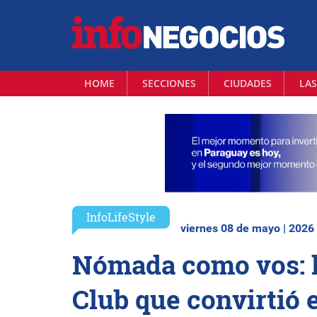
HOME
SECCIONES
CIUDADES
LAS
InfoLifeStyle
viernes 08 de mayo | 2026
Nómada como vos: l
Club que convirtió e