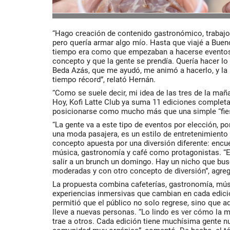
“Hago creación de contenido gastronómico, trabaj
pero quería armar algo mío. Hasta que viajé a Bue
tiempo era como que empezaban a hacerse eventos
concepto y que la gente se prendía. Quería hacer 
Beda Azás, que me ayudó, me animó a hacerlo, y la 
tiempo récord”, relató Hernán.
“Como se suele decir, mi idea de las tres de la maña
Hoy, Kofi Latte Club ya suma 11 ediciones completa
posicionarse como mucho más que una simple “fies
“La gente va a este tipo de eventos por elección, p
una moda pasajera, es un estilo de entretenimiento 
concepto apuesta por una diversión diferente: encue
música, gastronomía y café como protagonistas. “E
salir a un brunch un domingo. Hay un nicho que bu
moderadas y con otro concepto de diversión”, agre
La propuesta combina cafeterías, gastronomía, mús
experiencias inmersivas que cambian en cada edici
permitió que el público no solo regrese, sino que 
lleve a nuevas personas. “Lo lindo es ver cómo la 
trae a otros. Cada edición tiene muchísima gente n