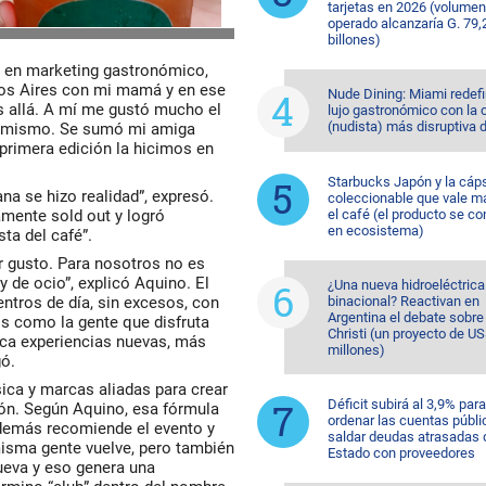
tarjetas en 2026 (volumen
operado alcanzaría G. 79,
billones)
o en marketing gastronómico,
nos Aires con mi mamá y en ese
Nude Dining: Miami redefi
 allá. A mí me gustó mucho el
lujo gastronómico con la 
(nudista) más disruptiva 
lo mismo. Se sumó mi amiga
primera edición la hicimos en
Starbucks Japón y la cáp
na se hizo realidad”, expresó.
coleccionable que vale m
mente sold out y logró
el café (el producto se co
en ecosistema)
ta del café”.
or gusto. Para nosotros no es
y de ocio”, explicó Aquino. El
¿Una nueva hidroeléctrica
ntros de día, sin excesos, con
binacional? Reactivan en
Argentina el debate sobr
s como la gente que disfruta
Christi (un proyecto de U
sca experiencias nuevas, más
millones)
gó.
ica y marcas aliadas para crear
Déficit subirá al 3,9% para
ón. Según Aquino, esa fórmula
ordenar las cuentas públi
además recomiende el evento y
saldar deudas atrasadas 
misma gente vuelve, pero también
Estado con proveedores
ueva y eso genera una