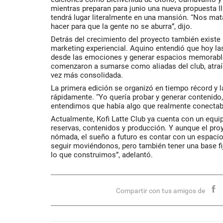
mientras preparan para junio una nueva propuesta 
tendrá lugar literalmente en una mansión. “Nos 
hacer para que la gente no se aburra”, dijo.
Detrás del crecimiento del proyecto también existe 
marketing experiencial. Aquino entendió que hoy l
desde las emociones y generar espacios memorable
comenzaron a sumarse como aliadas del club, atra
vez más consolidada.
La primera edición se organizó en tiempo récord y 
rápidamente. “Yo quería probar y generar contenido,
entendimos que había algo que realmente conectaba
Actualmente, Kofi Latte Club ya cuenta con un equi
reservas, contenidos y producción. Y aunque el pr
nómada, el sueño a futuro es contar con un espacio
seguir moviéndonos, pero también tener una base fij
lo que construimos”, adelantó.
Compartir con tus amigos de