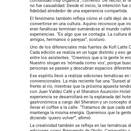
comunidad muy orgánica”, comentó. De hecho, el té
no fue casualidad. Desde el inicio, la intención fue 
fidelidad alrededor de una experiencia compartida.
El fenómeno también refleja cómo el café dejó de 
convertirse en una cultura. Aquino reconoce que i
eran fanáticas terminan sumándose al mundo cafete
experiencias. “Es algo que se contagia. La cultura 
amigos, hermanos o parejas”, sostuvo.
Uno de los diferenciales más fuertes de Kofi Latte
Cada edición se realiza en un lugar distinto y eso 
entre los asistentes. “Creemos que a la gente le e
Nuestro slogan es ‘nómada como vos’, porque bus
personas se paseen y descubran espacios diferentes
Ese espíritu llevó a realizar ediciones temáticas e
convencionales. La más reciente fue una “Sunset al 
frente al río, mientras que la próxima apuesta tend
con Juan Valdez Café y el Sheraton Asunción Hotel
experiencia se desarrollará en la explanada del hot
gastronómica a cargo del Sheraton y un concepto 
llevar el coffee a la calle. “Tratamos de que cada ed
mantenga la misma energía. Queremos que la gente 
diciendo ‘quiero volver’”, afirmó.
La creatividad también se refleja en las temáticas 
ediciones como Bienvenida de Otoño, Carnavalito y