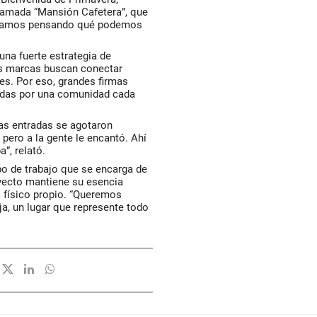
llamada “Mansión Cafetera”, que
matamos pensando qué podemos
una fuerte estrategia de
as marcas buscan conectar
s. Por eso, grandes firmas
ídas por una comunidad cada
las entradas se agotaron
 pero a la gente le encantó. Ahí
”, relató.
po de trabajo que se encarga de
oyecto mantiene su esencia
 físico propio. “Queremos
a, un lugar que represente todo