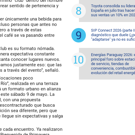
rmino “club” dentro del nombre
crear sentido de pertenencia y
Toyota consolida su lider
España en julio tras hacer
sus ventas un 10% en 20
ser únicamente una bebida para
ncluso personas que antes no
ro a través de estas
SIP Connect 2026 (parte II
del café se va pasando entre
diagnóstico que duele (¿p
"adaptarse" ya no es sufic
 Club es su formato nómada.
genera expectativa constante
Energías Paraguay 2026: 
ncanta conocer lugares nuevos.
principal foro sobre esta
de servicio, tiendas de
camos justamente eso: que las
conveniencia, combustible
 a través del evento”, señaló.
evolución del retail energ
n locaciones poco
Río”, realizada en una terraza
rá un formato urbano en alianza
 este sábado 9 de mayo. La
el, con una propuesta
descontracturado que busca
ición sea diferente, pero que
llegue sin expectativas y salga
de cada encuentro. Ya realizaron
 Bienvenida de Primavera,