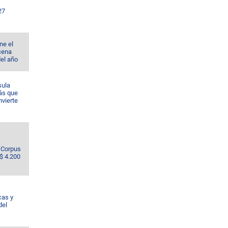
27
ne el
cena
del año
sula
ás que
nvierte
e Corpus
S$ 4.200
cas y
del