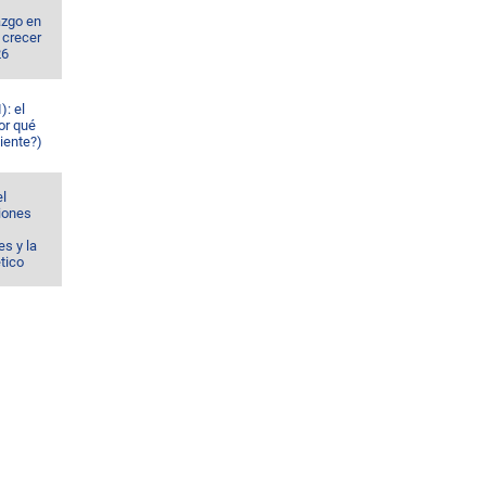
azgo en
 crecer
26
): el
or qué
iente?)
el
ciones
s y la
ético