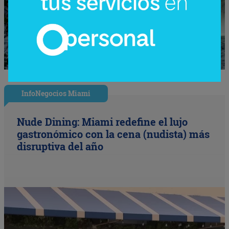
InfoNegocios Miami
Nude Dining: Miami redefine el lujo
gastronómico con la cena (nudista) más
disruptiva del año