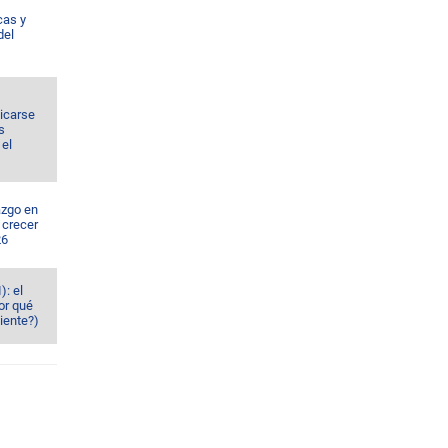
cas y
del
dicarse
s
el
azgo en
 crecer
26
): el
or qué
iente?)