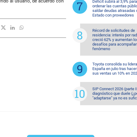
erido al usuario, de acuerdo con
Déficit subirá al 3,9% para
ordenar las cuentas públi
saldar deudas atrasadas 
Estado con proveedores
Récord de solicitudes de
residencia: interés por ra
creció 62% y aumentan lo
desafíos para acompañar 
fenómeno
Toyota consolida su lider
España en julio tras hacer
sus ventas un 10% en 20
SIP Connect 2026 (parte II
diagnóstico que duele (¿p
"adaptarse" ya no es sufic