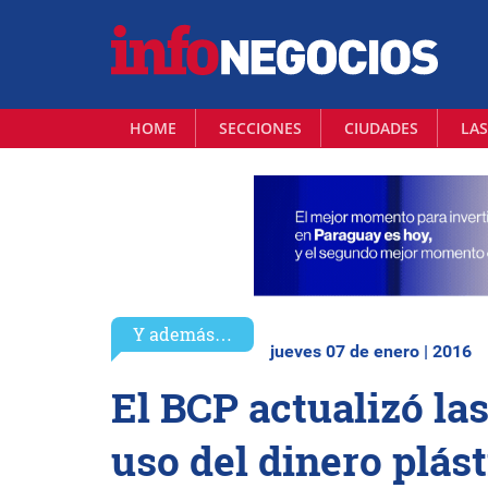
HOME
SECCIONES
CIUDADES
LAS
Y además…
jueves 07 de enero | 2016
El BCP actualizó la
uso del dinero plást