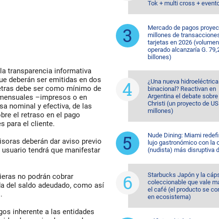
Tok + multi cross + event
Mercado de pagos proyec
millones de transaccione
tarjetas en 2026 (volumen
operado alcanzaría G. 79,
billones)
la transparencia informativa
 que deberán ser emitidas en dos
¿Una nueva hidroeléctrica
 letras debe ser como mínimo de
binacional? Reactivan en
Argentina el debate sobr
s mensuales –impresos o en
Christi (un proyecto de U
sa nominal y efectiva, de las
millones)
re el retraso en el pago
 para el cliente.
Nude Dining: Miami redefi
misoras deberán dar aviso previo
lujo gastronómico con la 
el usuario tendrá que manifestar
(nudista) más disruptiva 
Starbucks Japón y la cáp
ieras no podrán cobrar
coleccionable que vale m
da del saldo adeudado, como así
el café (el producto se co
.
en ecosistema)
sgos inherente a las entidades