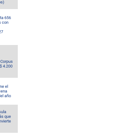
os)
ta 656
s con
27
e Corpus
S$ 4.200
ne el
cena
del año
sula
ás que
nvierte