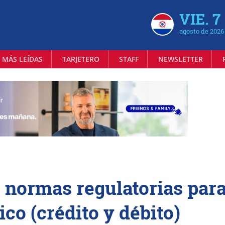
VIE. 7
agosto de 2026
 MÁS LEÍDAS
TARJETERO
STAFF
NEWSLETTER
s normas regulatorias para
ico (crédito y débito)