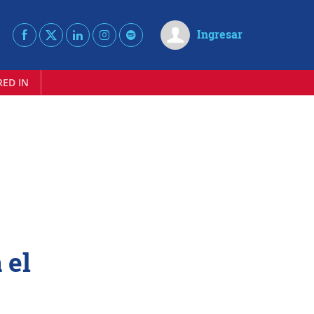
Ingresar
RED IN
 el