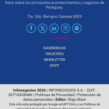
fotos sobre los principales acontecimientos y negocios de
Paraguay.
Tte. 2do. Benigno Cáceres 9003
SUGERENCIAS
TARJETERO
NEWSLETTER
STAFF
Infonegocios 2026
| INFONEGOCIOS S.A. · CUIT:
30710438486 |
Políticas de Privacidad
|
Protección de
datos personales
|
Editor:
Iñigo Biain
Este sitio esta protegido por Google reCAPTCHA y con
Políticas de
privacidad de Google
y
Terminos del servicio
aplicados.