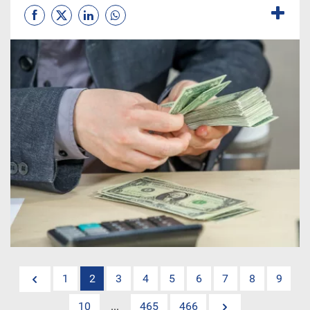
1
2
3
4
5
6
7
8
9
10
...
465
466