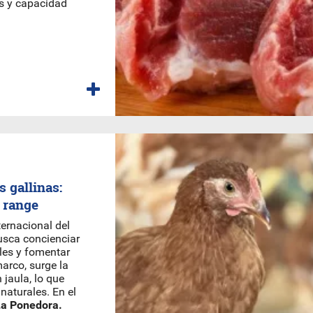
os y capacidad
s gallinas:
 range
ternacional del
busca concienciar
les y fomentar
arco, surge la
 jaula, lo que
naturales. En el
La Ponedora.