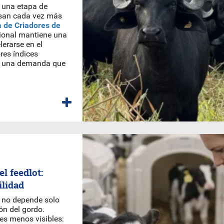
 una etapa de
isan cada vez más
 de Criadores de
cional mantiene una
erarse en el
res índices
 y una demanda que
l feedlot:
ilidad
o no depende solo
ión del gordo.
es menos visibles: