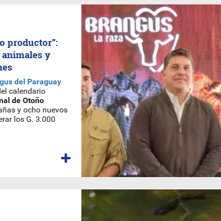
o productor”:
 animales y
nes
ngus del Paraguay
del calendario
nal de Otoño
añas y ocho nuevos
rar los G. 3.000