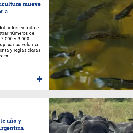
uicultura mueve
r a
ribuidos en todo el
strar números de
e 7.000 y 8.000
duplicar su volumen
enta y reglas claras
io en
te año y
Argentina