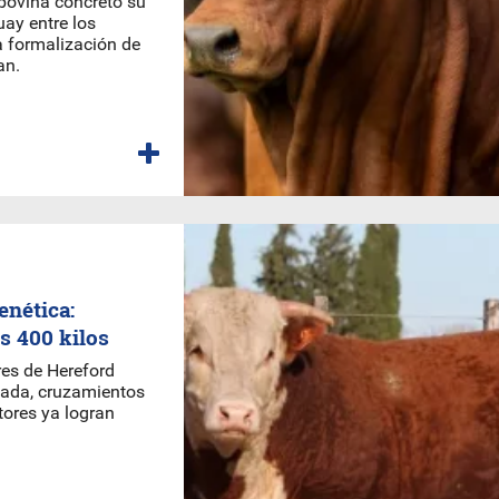
 bovina concretó su
uay entre los
a formalización de
an.
enética:
s 400 kilos
es de Hereford
zada, cruzamientos
tores ya logran