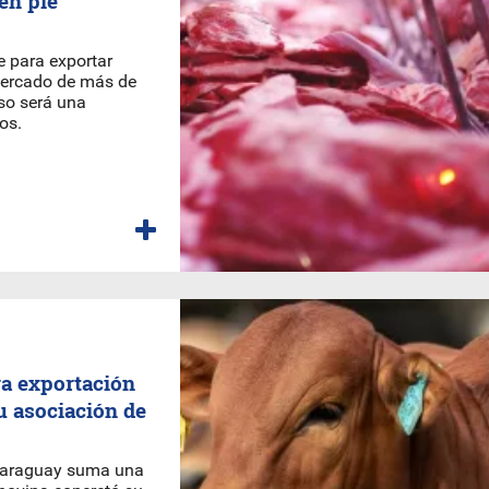
en pie
e para exportar
mercado de más de
so será una
os.
ra exportación
su asociación de
 Paraguay suma una