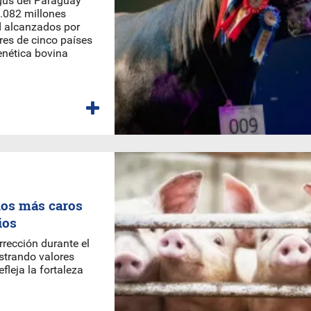
gus del Paraguay
.082 millones
d alcanzados por
res de cinco países
enética bovina
los más caros
ios
rrección durante el
strando valores
efleja la fortaleza