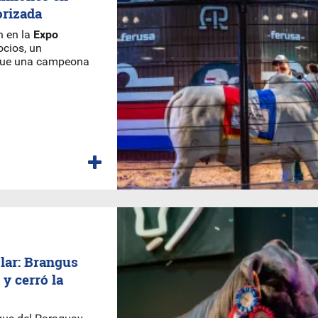
orizada
n en la
Expo
ocios, un
 que una campeona
lar: Brangus
y cerró la