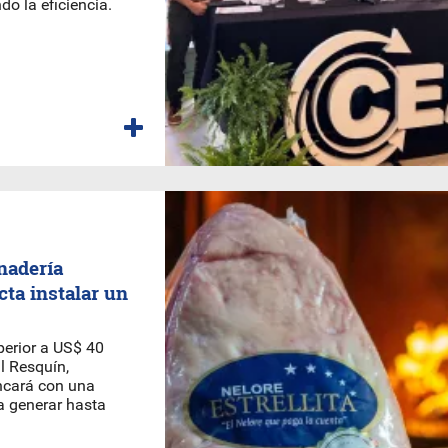
do la eficiencia.
nadería
ta instalar un
perior a US$ 40
al Resquín,
ncará con una
a generar hasta