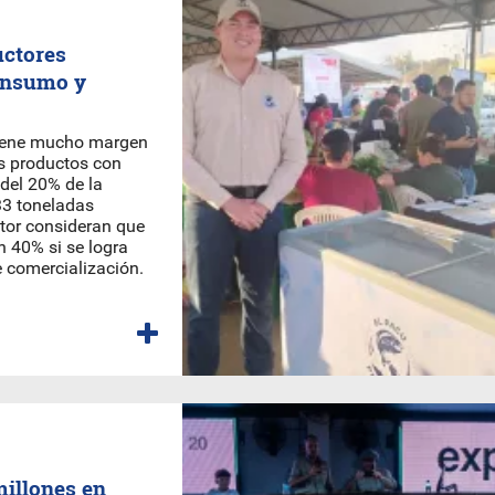
uctores
consumo y
tiene mucho margen
os productos con
 del 20% de la
33 toneladas
ctor consideran que
 40% si se logra
 comercialización.
millones en