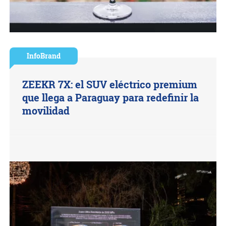
InfoBrand
ZEEKR 7X: el SUV eléctrico premium
que llega a Paraguay para redefinir la
movilidad