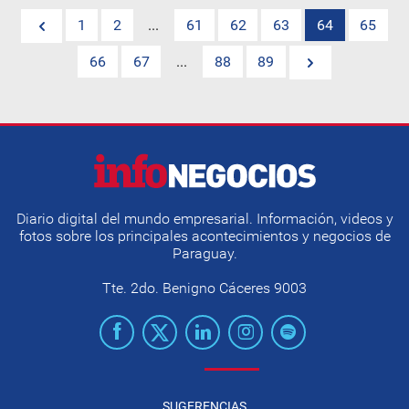
1
2
...
61
62
63
64
65
66
67
...
88
89
Diario digital del mundo empresarial. Información, videos y
fotos sobre los principales acontecimientos y negocios de
Paraguay.
Tte. 2do. Benigno Cáceres 9003
SUGERENCIAS