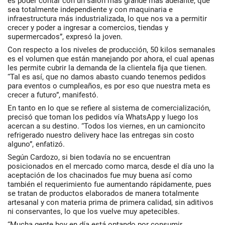
es poder contar con un salón más grande más adelante, que
sea totalmente independiente y con maquinaria e
infraestructura más industrializada, lo que nos va a permitir
crecer y poder a ingresar a comercios, tiendas y
supermercados”, expresó la joven.
Con respecto a los niveles de producción, 50 kilos semanales
es el volumen que están manejando por ahora, el cual apenas
les permite cubrir la demanda de la clientela fija que tienen.
“Tal es así, que no damos abasto cuando tenemos pedidos
para eventos o cumpleaños, es por eso que nuestra meta es
crecer a futuro”, manifestó.
En tanto en lo que se refiere al sistema de comercialización,
precisó que toman los pedidos vía WhatsApp y luego los
acercan a su destino. “Todos los viernes, en un camioncito
refrigerado nuestro delivery hace las entregas sin costo
alguno”, enfatizó.
Según Cardozo, si bien todavía no se encuentran
posicionados en el mercado como marca, desde el día uno la
aceptación de los chacinados fue muy buena así como
también el requerimiento fue aumentando rápidamente, pues
se tratan de productos elaborados de manera totalmente
artesanal y con materia prima de primera calidad, sin aditivos
ni conservantes, lo que los vuelve muy apetecibles.
“Mucha gente hoy en día está optando por consumir