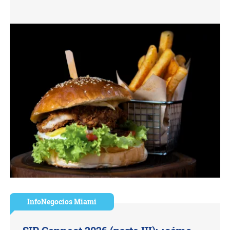
InfoNegocios Miami