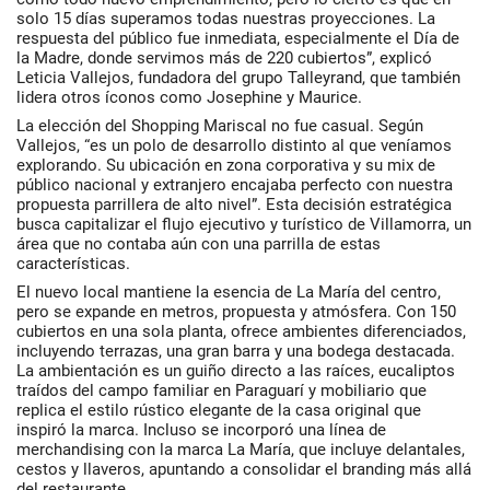
solo 15 días superamos todas nuestras proyecciones. La
respuesta del público fue inmediata, especialmente el Día de
la Madre, donde servimos más de 220 cubiertos”, explicó
Leticia Vallejos, fundadora del grupo Talleyrand, que también
lidera otros íconos como Josephine y Maurice.
La elección del Shopping Mariscal no fue casual. Según
Vallejos, “es un polo de desarrollo distinto al que veníamos
explorando. Su ubicación en zona corporativa y su mix de
público nacional y extranjero encajaba perfecto con nuestra
propuesta parrillera de alto nivel”. Esta decisión estratégica
busca capitalizar el flujo ejecutivo y turístico de Villamorra, un
área que no contaba aún con una parrilla de estas
características.
El nuevo local mantiene la esencia de La María del centro,
pero se expande en metros, propuesta y atmósfera. Con 150
cubiertos en una sola planta, ofrece ambientes diferenciados,
incluyendo terrazas, una gran barra y una bodega destacada.
La ambientación es un guiño directo a las raíces, eucaliptos
traídos del campo familiar en Paraguarí y mobiliario que
replica el estilo rústico elegante de la casa original que
inspiró la marca. Incluso se incorporó una línea de
merchandising con la marca La María, que incluye delantales,
cestos y llaveros, apuntando a consolidar el branding más allá
del restaurante.