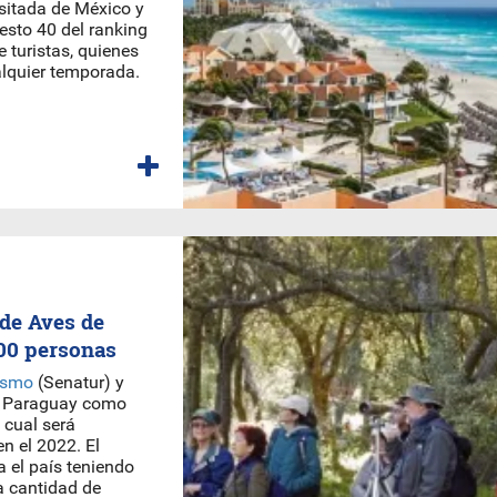
isitada de México y
uesto 40 del ranking
 turistas, quienes
lquier temporada.
 de Aves de
000 personas
rismo
(Senatur) y
de Paraguay como
a cual será
n el 2022. El
 el país teniendo
a cantidad de