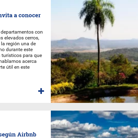
nvita a conocer
s departamentos con
s elevados cerros,
 la región una de
no durante este
 turísticos para que
e hablamos acerca
te útil en este
 según Airbnb