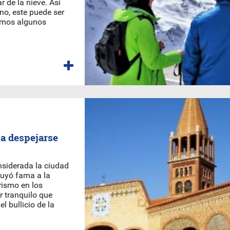
r de la nieve. Así
 no, este puede ser
amos algunos
 a despejarse
onsiderada la ciudad
buyó fama a la
rismo en los
r tranquilo que
l bullicio de la