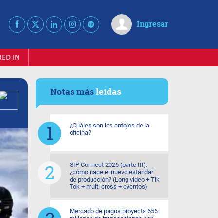
Ingresar
RED IN
Notas más
leídas
¿Cuáles son los antojos de la
oficina?
SIP Connect 2026 (parte III):
¿cómo nace el nuevo estándar
de producción? (Long video + Tik
Tok + multi cross + eventos)
Mercado de pagos proyecta 656