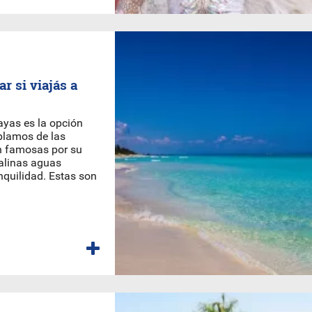
r si viajás a
ayas es la opción
ablamos de las
n famosas por su
talinas aguas
anquilidad. Estas son