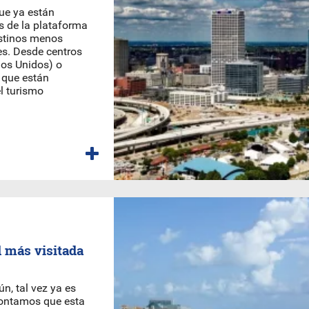
que ya están
s de la plataforma
estinos menos
es. Desde centros
dos Unidos) o
 que están
l turismo
 más visitada
n, tal vez ya es
 contamos que esta