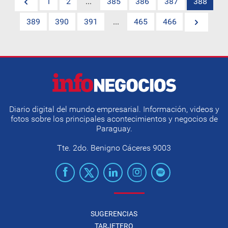
1
2
...
385
386
387
388
389
390
391
...
465
466
Diario digital del mundo empresarial. Información, videos y
fotos sobre los principales acontecimientos y negocios de
Paraguay.
Tte. 2do. Benigno Cáceres 9003
SUGERENCIAS
TARJETERO