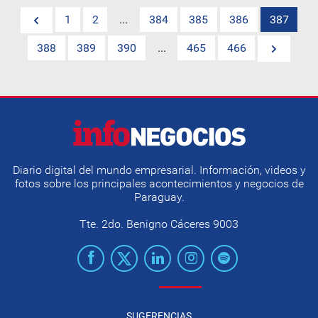
1
2
...
384
385
386
387
388
389
390
...
465
466
Diario digital del mundo empresarial. Información, videos y
fotos sobre los principales acontecimientos y negocios de
Paraguay.
Tte. 2do. Benigno Cáceres 9003
SUGERENCIAS