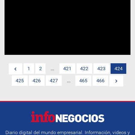
1
2
...
421
422
423
424
425
426
427
...
465
466
Diario digital del mundo empresarial. Información, videos y