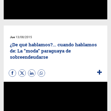
Jue
13/08/2015
¿De qué hablamos?... cuando hablamos
de: La “moda” paraguaya de
sobreendeudarse