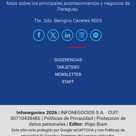
fotos sobre los principales acontecimientos y negocios de
Paraguay.
Tte. 2do. Benigno Cáceres 9003
SUGERENCIAS
TARJETERO
NEWSLETTER
STAFF
Infonegocios 2026
| INFONEGOCIOS S.A. · CUIT:
30710438486 |
Políticas de Privacidad
|
Protección de
datos personales
|
Editor:
Iñigo Biain
Este sitio esta protegido por Google reCAPTCHA y con
Políticas de
privacidad de Google
y
Terminos del servicio
aplicados.