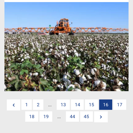
1
2
...
13
14
15
16
17
18
19
...
44
45