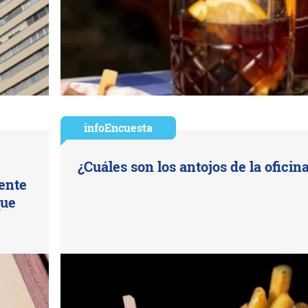
infoEncuesta
¿Cuáles son los antojos de la oficin
uente
que