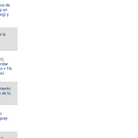
ños de
 y un
rg) y
e la
I):
ándar
o + Tik
os)
miento
s de tu
o
guay