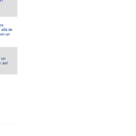
r?
os:
allá de
 en un
y un
: así