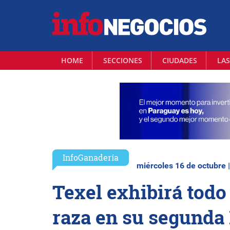
HOME
SECCIONES
CIUDADES
LAS
InfoGanadería
miércoles 16 de octubre 
Texel exhibirá todo 
raza en su segunda