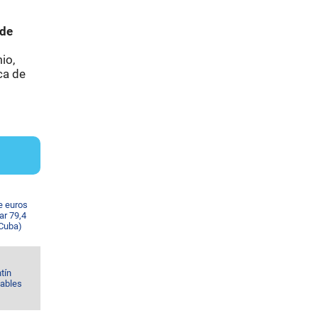
 de
io,
ca de
e euros
ar 79,4
 Cuba)
tín
Gables