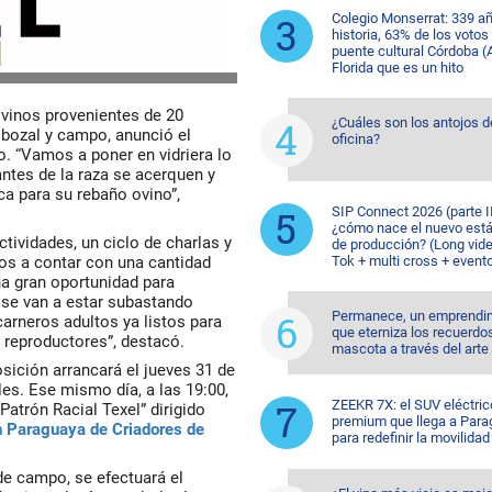
Colegio Monserrat: 339 a
historia, 63% de los votos
puente cultural Córdoba (A
Florida que es un hito
ovinos provenientes de 20
¿Cuáles son los antojos d
 bozal y campo, anunció el
oficina?
o. “Vamos a poner en vidriera lo
ntes de la raza se acerquen y
ca para su rebaño ovino”,
SIP Connect 2026 (parte II
¿cómo nace el nuevo est
ividades, un ciclo de charlas y
de producción? (Long vide
os a contar con una cantidad
Tok + multi cross + event
a gran oportunidad para
 se van a estar subastando
Permanece, un emprendi
arneros adultos ya listos para
que eterniza los recuerdo
s reproductores”, destacó.
mascota a través del arte
sición arrancará el jueves 31 de
les. Ese mismo día, a las 19:00,
ZEEKR 7X: el SUV eléctric
Patrón Racial Texel” dirigido
premium que llega a Para
 Paraguaya de Criadores de
para redefinir la movilidad
de campo, se efectuará el