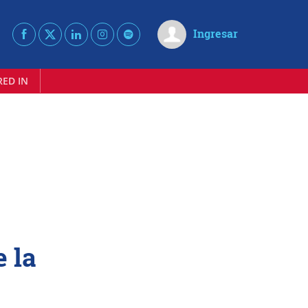
Ingresar
RED IN
e la