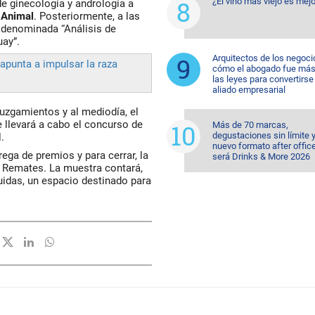
¿El vino más viejo es mejo
de ginecología y andrología a
 Animal
. Posteriormente, a las
 denominada “Análisis de
uay”.
Arquitectos de los negoci
apunta a impulsar la raza
cómo el abogado fue más 
las leyes para convertirse
aliado empresarial
juzgamientos y al mediodía, el
se llevará a cabo el concurso de
Más de 70 marcas,
degustaciones sin límite 
.
nuevo formato after office
rega de premios y para cerrar, la
será Drinks & More 2026
S Remates. La muestra contará,
idas, un espacio destinado para