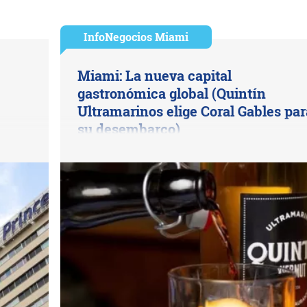
InfoNegocios Miami
Miami: La nueva capital
gastronómica global (Quintín
Ultramarinos elige Coral Gables par
su desembarco)