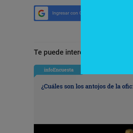
Ingresar con Google
Te puede interesar:
infoEncuesta
¿Cuáles son los antojos de la ofi