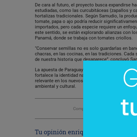
De cara al futuro, el proyecto busca expandirse h
estudiadas, como las curcubitáceas (zapallos y ca
hortalizas tradicionales. Según Samudio, la produ
tomate, papa o ajo podría reducir significativam
importados, pero cada especie requiere un enfoque
este sentido, se están explorando alianzas con l
Panamá, donde se trabaja con tomates criollos.
“Conservar semillas no es solo guardarlas en ban
chacras, en las cocinas, en las tradiciones. Cada 
de nuestra historia que desaparece”, concluyó Sa
La apuesta de Paraguay por la biodiversidad y la a
fortalece la identidad nacional, sino que también
relevante en los nuevos modelos de desarrollo a
ambiental y cultural.
Compartir con tus amigos de
Tu opinión enriquece este artículo: