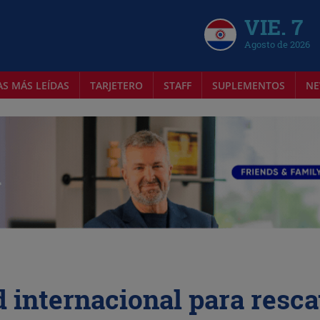
VIE. 7
Agosto de 2026
AS MÁS LEÍDAS
TARJETERO
STAFF
SUPLEMENTOS
NE
d internacional para resca