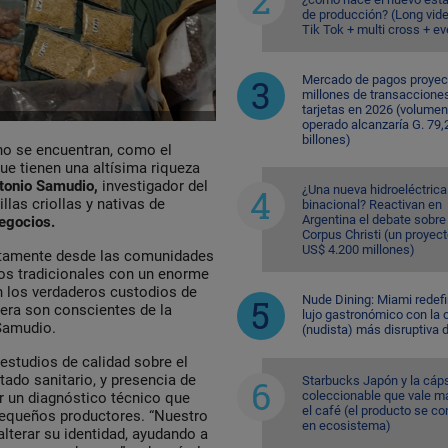
de producción? (Long vid
Tik Tok + multi cross + e
Mercado de pagos proyec
millones de transaccione
tarjetas en 2026 (volumen
operado alcanzaría G. 79,
billones)
no se encuentran, como el
ue tienen una altísima riqueza
tonio Samudio,
investigador del
¿Una nueva hidroeléctrica
las criollas y nativas de
binacional? Reactivan en
Argentina el debate sobre
egocios.
Corpus Christi (un proyec
US$ 4.200 millones)
rectamente desde las comunidades
vos tradicionales con un enorme
on los verdaderos custodios de
Nude Dining: Miami redefi
iera son conscientes de la
lujo gastronómico con la 
 Samudio.
(nudista) más disruptiva 
 estudios de calidad sobre el
stado sanitario, y presencia de
Starbucks Japón y la cáp
coleccionable que vale m
r un diagnóstico técnico que
el café (el producto se co
pequeños productores. “Nuestro
en ecosistema)
alterar su identidad, ayudando a