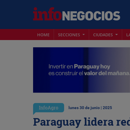
HOME
SECCIONES
CIUDADES
L
InfoAgro
lunes 30 de junio | 2025
Paraguay lidera re