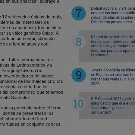
vas en sus chacras”, subrayó el
Déficit subirá al 3,9% para
ordenar las cuentas públi
 y 12 variedades únicas de maíz,
saldar deudas atrasadas 
Estado con proveedores
 además de materiales de
se en apariencia, los análisis
cer su valor genético único. A
Récord de solicitudes de
podrían aumentar, abriendo
residencia: interés por ra
ctos diferenciados y con
creció 62% y aumentan lo
desafíos para acompañar 
fenómeno
mer Taller Internacional de
tivas de Latinoamérica y el
Toyota consolida su lider
e Paraguay tuvo un rol
en España en julio tras ha
on investigadores de países
crecer sus ventas un 10%
uncional de los maíces criollos
2026
resencia en este tipo de
abla del compromiso que tenemos
señaló Samudio.
SIP Connect 2026 (parte II
diagnóstico que duele (¿p
a nueva ponencia sobre el tema
"adaptarse" ya no es
suficiente?)
, donde se presentarán los
el laboratorio del Cemit.
 virtuales en conjunto con los