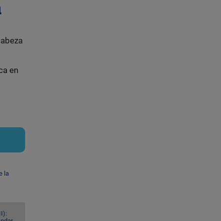
a
cabeza
ca en
e la
I):
ándar