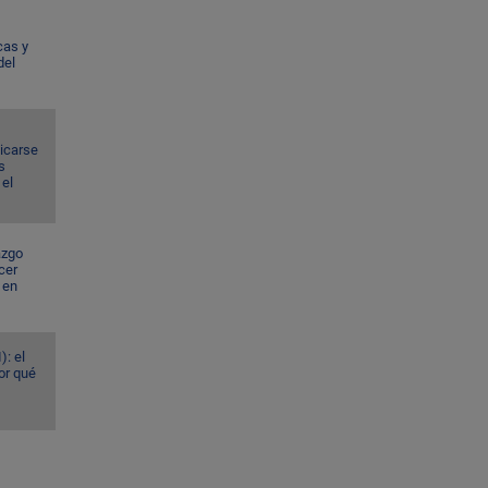
cas y
del
dicarse
s
el
azgo
cer
 en
): el
or qué