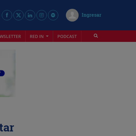
Ingresar
WSLETTER
RED IN
PODCAST
tar