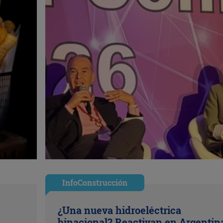
InfoConstrucción
¿Una nueva hidroeléctrica
binacional? Reactivan en Argentin