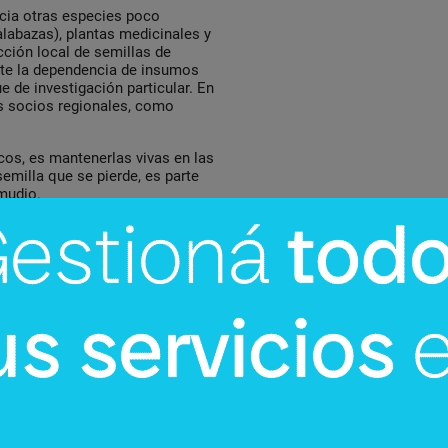
acia otras especies poco
labazas), plantas medicinales y
cción local de semillas de
ente la dependencia de insumos
 de investigación particular. En
os socios regionales, como
cos, es mantenerlas vivas en las
semilla que se pierde, es parte
mudio.
gricultura sustentable no solo
 posiciona al país como un actor
groalimentario con enfoque