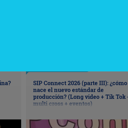
InfoNegocios Miami
cina?
SIP Connect 2026 (parte III): ¿cómo
nace el nuevo estándar de
producción? (Long video + Tik Tok 
multi cross + eventos)