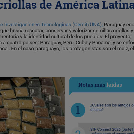
criollas de América Latin
 de Investigaciones Tecnológicas (Cemit/UNA),
Paraguay en
e busca rescatar, conservar y valorizar semillas criollas y
entaria y la identidad cultural de los pueblos. El proyecto,
a a cuatro países: Paraguay, Perú, Cuba y Panamá, y se enfo
ocal. En el caso paraguayo, los protagonistas son el maíz, el
Notas más
leídas
¿Cuáles son los antojos d
oficina?
SIP Connect 2026 (parte II
¿cómo nace el nuevo est