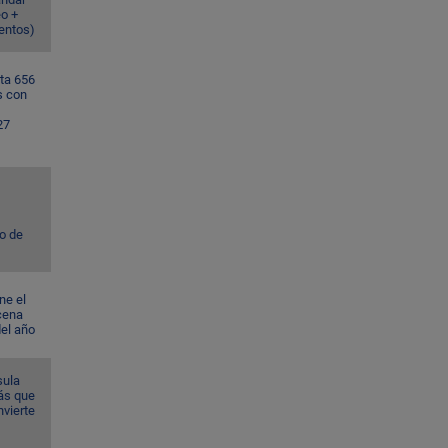
eo +
ventos)
ta 656
s con
27
to de
ne el
cena
del año
sula
ás que
nvierte