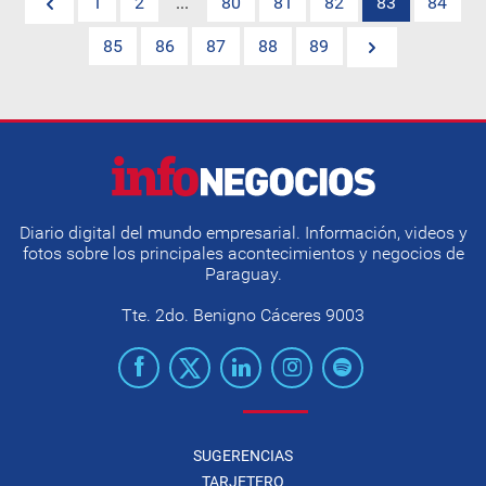
1
2
...
80
81
82
83
84
85
86
87
88
89
Diario digital del mundo empresarial. Información, videos y
fotos sobre los principales acontecimientos y negocios de
Paraguay.
Tte. 2do. Benigno Cáceres 9003
SUGERENCIAS
TARJETERO