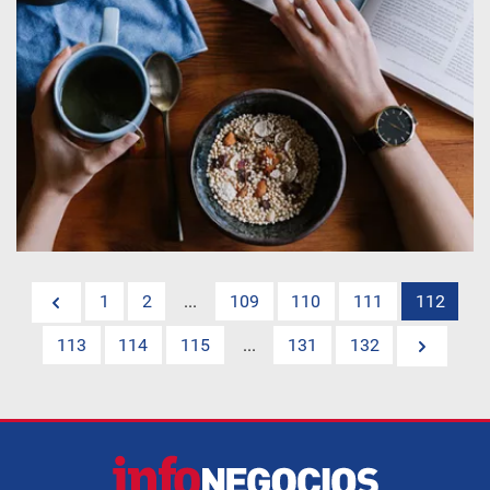
1
2
...
109
110
111
112
113
114
115
...
131
132