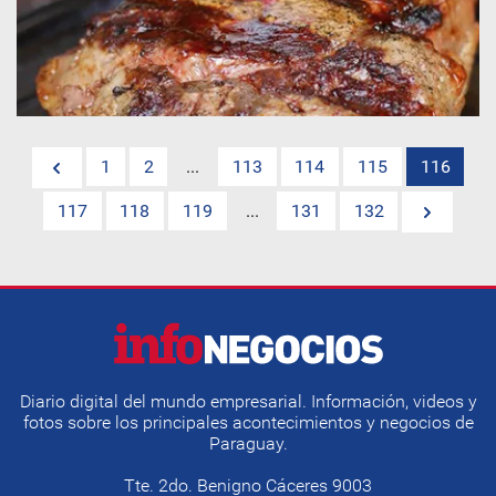
1
2
...
113
114
115
116
117
118
119
...
131
132
Diario digital del mundo empresarial. Información, videos y
fotos sobre los principales acontecimientos y negocios de
Paraguay.
Tte. 2do. Benigno Cáceres 9003