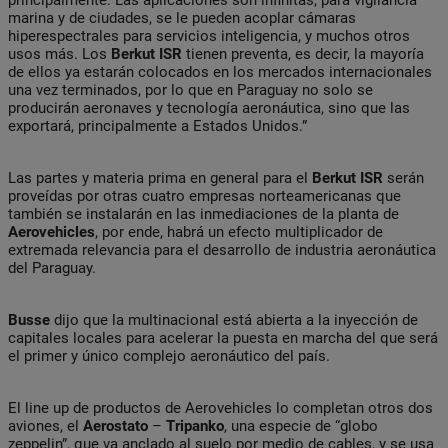
marina y de ciudades, se le pueden acoplar cámaras
hiperespectrales para servicios inteligencia, y muchos otros
usos más. Los
Berkut ISR
tienen preventa, es decir, la mayoría
de ellos ya estarán colocados en los mercados internacionales
una vez terminados, por lo que en Paraguay no solo se
producirán aeronaves y tecnología aeronáutica, sino que las
exportará, principalmente a Estados Unidos.”
Las partes y materia prima en general para el
Berkut ISR
serán
proveídas por otras cuatro empresas norteamericanas que
también se instalarán en las inmediaciones de la planta de
Aerovehicles
, por ende, habrá un efecto multiplicador de
extremada relevancia para el desarrollo de industria aeronáutica
del Paraguay.
Busse
dijo que la multinacional está abierta a la inyección de
capitales locales para acelerar la puesta en marcha del que será
el primer y único complejo aeronáutico del país.
El line up de productos de Aerovehicles lo completan otros dos
aviones, el
Aerostato
–
Tripanko
, una especie de “globo
zeppelin”, que va anclado al suelo por medio de cables, y se usa