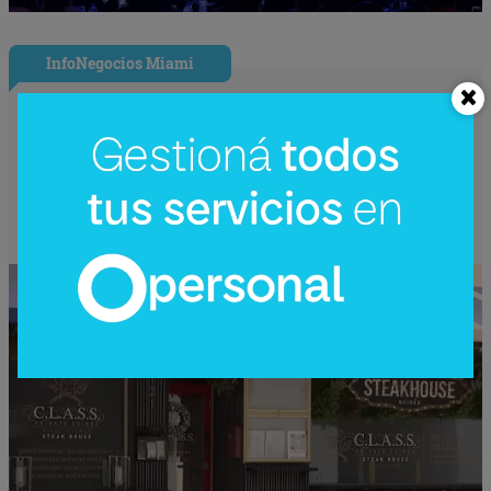
InfoNegocios Miami
Nude Dining: Miami redefine el lujo
gastronómico con la cena (nudista) más
disruptiva del año