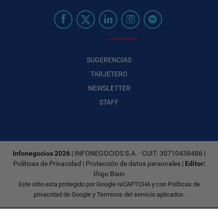
SUGERENCIAS
TARJETERO
NEWSLETTER
STAFF
Infonegocios 2026
| INFONEGOCIOS S.A. · CUIT: 30710438486 |
Políticas de Privacidad
|
Protección de datos personales
|
Editor:
Iñigo Biain
Este sitio esta protegido por Google reCAPTCHA y con
Políticas de
privacidad de Google
y
Terminos del servicio
aplicados.