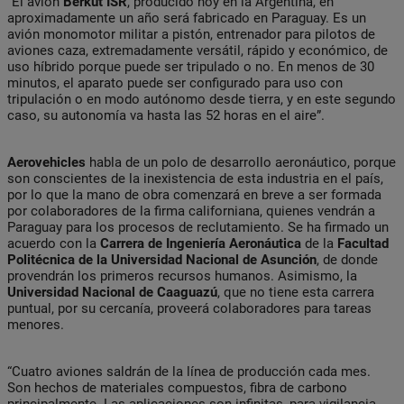
“El avión
Berkut ISR
, producido hoy en la Argentina, en
aproximadamente un año será fabricado en Paraguay. Es un
avión monomotor militar a pistón, entrenador para pilotos de
aviones caza, extremadamente versátil, rápido y económico, de
uso híbrido porque puede ser tripulado o no. En menos de 30
minutos, el aparato puede ser configurado para uso con
tripulación o en modo autónomo desde tierra, y en este segundo
caso, su autonomía va hasta las 52 horas en el aire”.
Aerovehicles
habla de un polo de desarrollo aeronáutico, porque
son conscientes de la inexistencia de esta industria en el país,
por lo que la mano de obra comenzará en breve a ser formada
por colaboradores de la firma californiana, quienes vendrán a
Paraguay para los procesos de reclutamiento. Se ha firmado un
acuerdo con la
Carrera de Ingeniería Aeronáutica
de la
Facultad
Politécnica de la Universidad Nacional de Asunción
, de donde
provendrán los primeros recursos humanos. Asimismo, la
Universidad Nacional de Caaguazú
, que no tiene esta carrera
puntual, por su cercanía, proveerá colaboradores para tareas
menores.
“Cuatro aviones saldrán de la línea de producción cada mes.
Son hechos de materiales compuestos, fibra de carbono
principalmente. Las aplicaciones son infinitas, para vigilancia