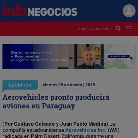
DOM. 9 AGOSTO 2026
InfoMotor
viernes 29 de marzo | 2019
Aerovehicles pronto producirá
aviones en Paraguay
(
Por Gustavo
Galeano y Juan Pablo
Medina
) La
compañía estadounidense
Aerovehicles Inc.
(
AVI
),
radicada en Palm Desert, California, durante una