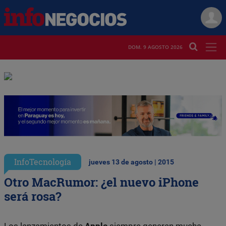
DOM. 9 AGOSTO 2026
InfoTecnología
jueves 13 de agosto | 2015
Otro MacRumor: ¿el nuevo iPhone
será rosa?
Los lanzamientos de
Apple
siempre generan mucha