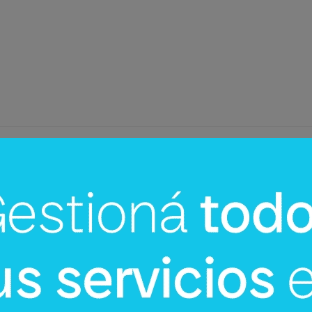
InfoNegocios Miami
cina?
SIP Connect 2026 (parte III): ¿cómo
nace el nuevo estándar de
producción? (Long video + Tik Tok 
multi cross + eventos)