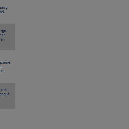
cas y
del
azgo
cer
 en
dicarse
s
el
): el
or qué