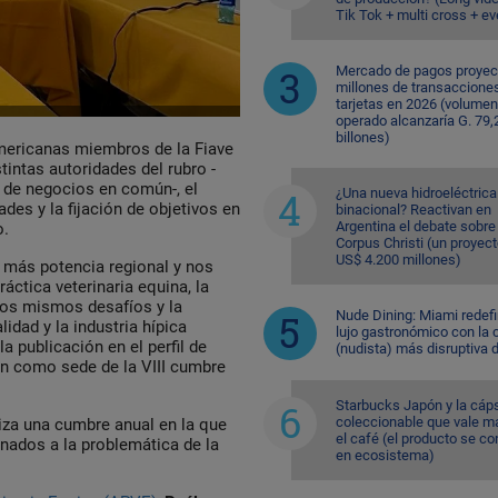
Tik Tok + multi cross + e
Mercado de pagos proyec
millones de transaccione
tarjetas en 2026 (volumen
operado alcanzaría G. 79,
billones)
mericanas miembros de la Fiave
tintas autoridades del rubro -
 de negocios en común-, el
¿Una nueva hidroeléctrica
des y la fijación de objetivos en
binacional? Reactivan en
Argentina el debate sobre
o.
Corpus Christi (un proyec
US$ 4.200 millones)
 más potencia regional y nos
áctica veterinaria equina, la
los mismos desafíos y la
Nude Dining: Miami redefi
idad y la industria hípica
lujo gastronómico con la 
a publicación en el perfil de
(nudista) más disruptiva 
ón como sede de la VIII cumbre
Starbucks Japón y la cáp
coleccionable que vale m
iza una cumbre anual en la que
el café (el producto se co
nados a la problemática de la
en ecosistema)