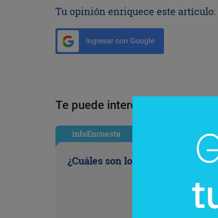
Tu opinión enriquece este artículo:
Ingresar con Google
Te puede interesar:
infoEncuesta
¿Cuáles son los antojos de la ofi