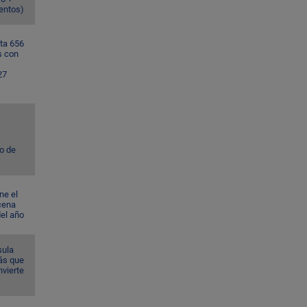
ventos)
ta 656
s con
27
to de
ne el
cena
del año
sula
ás que
nvierte