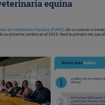
veterinaria equina
nes de Veterinarios Equinos (FIAVE)
, dio a conocer a travé
e su próxima cumbre en el 2025. Será la primera vez que el
Notas más
leídas
¿Cuáles son los antojos d
oficina?
SIP Connect 2026 (parte II
¿cómo nace el nuevo est
de producción? (Long vid