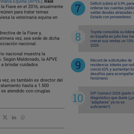
inaria Equina (APVE),
Raúl
Déficit subirá al 3,9% para
la Fiave en el 2016, anualmente
ordenar las cuentas públi
reúnen para tratar temas
saldar deudas atrasadas 
Estado con proveedores
iesa la veterinaria equina en
Toyota consolida su lider
rectiva de la Fiave y,
en España en julio tras ha
primera vez, sea sede de dicha
crecer sus ventas un 10%
ociación nacional.
2026
rio nacional muestra la
ís. Según Maldonado, la APVE
Récord de solicitudes de
 a brindar cuidados
residencia: interés por ra
creció 62% y aumentan lo
desafíos para acompañar 
fenómeno
 vez, es también es director del
tratamiento hasta a 1.500
 es atendido con cirugías
SIP Connect 2026 (parte II
diagnóstico que duele (¿p
"adaptarse" ya no es
suficiente?)