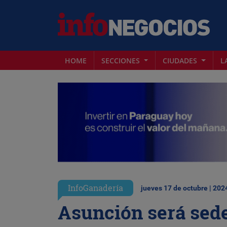
HOME
SECCIONES
CIUDADES
L
InfoGanadería
jueves 17 de octubre | 202
Asunción será sede