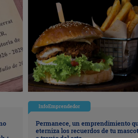
InfoEmprendedor
ómo
Permanece, un emprendimiento q
eterniza los recuerdos de tu masco
ok +
a través del arte