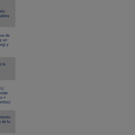
tín
Gables
ños de
 y un
rg) y
e la
I):
ándar
eo +
ventos)
miento
s de tu