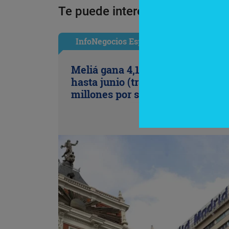
Te puede interesar:
InfoNegocios España
Meliá gana 4,1 millones de euros
hasta junio (tras provisionar 79,4
millones por su salida de Cuba)