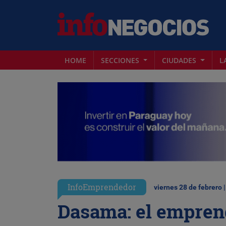
HOME
SECCIONES
CIUDADES
L
InfoEmprendedor
viernes 28 de febrero 
Dasama: el empren