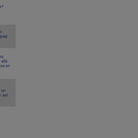
r?
o
guay
os:
allá
rse en
y un
: así