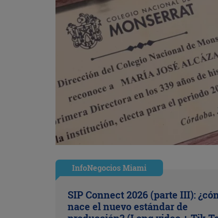
InfoNegocios Miami
SIP Connect 2026 (parte III): ¿c
nace el nuevo estándar de
producción? (Long video + Tik T