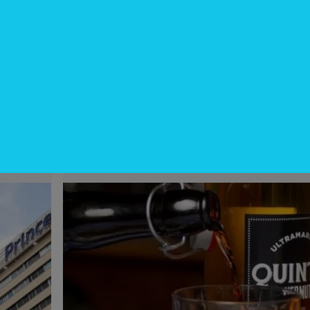
InfoNegocios Miami
Miami: La nueva capital
gastronómica global (Quintín
Ultramarinos elige Coral Gables pa
su desembarco)