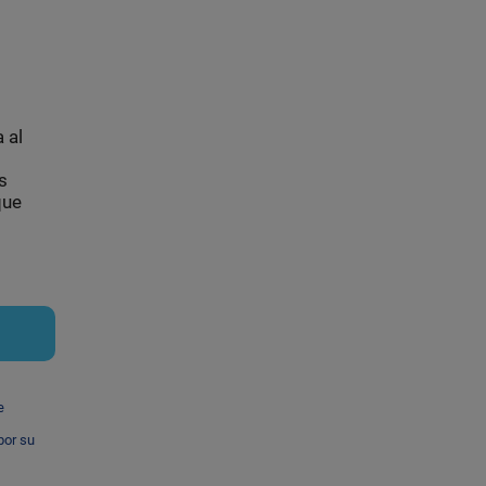
 al
s
que
e
por su