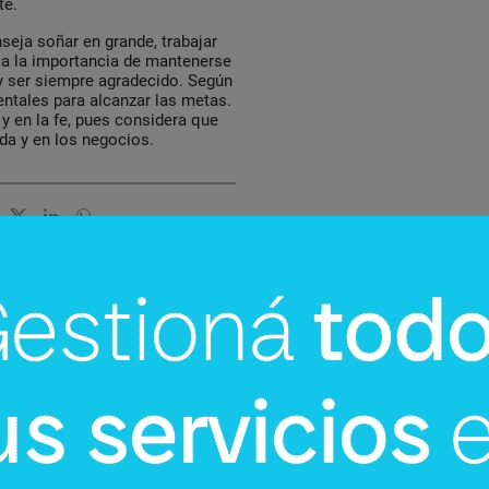
te.
eja soñar en grande, trabajar
ca la importancia de mantenerse
y ser siempre agradecido. Según
entales para alcanzar las metas.
 y en la fe, pues considera que
ida y en los negocios.