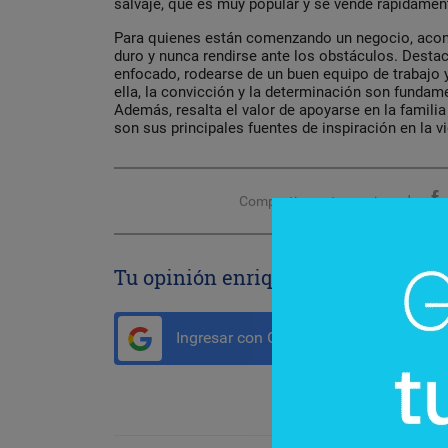
salvaje, que es muy popular y se vende rápidamen
Para quienes están comenzando un negocio, acons
duro y nunca rendirse ante los obstáculos. Desta
enfocado, rodearse de un buen equipo de trabajo 
ella, la convicción y la determinación son fundam
Además, resalta el valor de apoyarse en la familia
son sus principales fuentes de inspiración en la v
Compartir con tus amigos de
Tu opinión enriquece este artículo:
Ingresar con Google