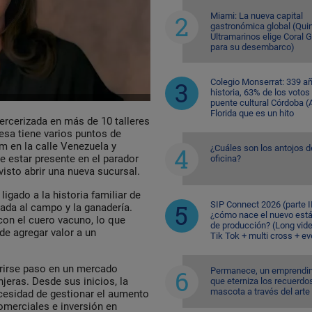
Miami: La nueva capital
gastronómica global (Quin
Ultramarinos elige Coral 
para su desembarco)
Colegio Monserrat: 339 a
historia, 63% de los votos
puente cultural Córdoba (A
Florida que es un hito
ercerizada en más de 10 talleres
esa tiene varios puntos de
 en la calle Venezuela y
¿Cuáles son los antojos d
 estar presente en el parador
oficina?
visto abrir una nueva sucursal.
igado a la historia familiar de
SIP Connect 2026 (parte II
ulada al campo y la ganadería.
¿cómo nace el nuevo est
con el cuero vacuno, lo que
de producción? (Long vid
de agregar valor a un
Tik Tok + multi cross + e
brirse paso en un mercado
Permanece, un emprendi
jeras. Desde sus inicios, la
que eterniza los recuerdo
mascota a través del arte
cesidad de gestionar el aumento
omerciales e inversión en