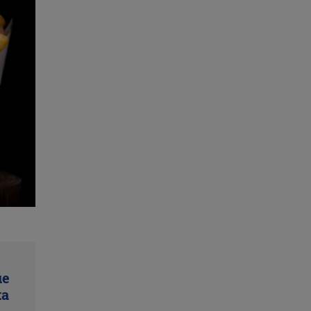
ue
ta