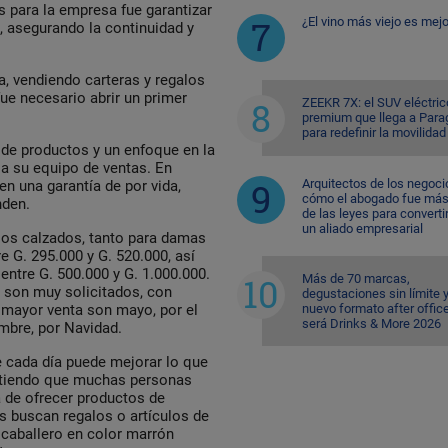
 para la empresa fue garantizar
¿El vino más viejo es mejo
, asegurando la continuidad y
 vendiendo carteras y regalos
ue necesario abrir un primer
ZEEKR 7X: el SUV eléctric
premium que llega a Para
para redefinir la movilidad
 de productos y un enfoque en la
 a su equipo de ventas. En
Arquitectos de los negoci
n una garantía de por vida,
cómo el abogado fue más 
nden.
de las leyes para converti
un aliado empresarial
los calzados, tanto para damas
e G. 295.000 y G. 520.000, así
entre G. 500.000 y G. 1.000.000.
Más de 70 marcas,
n son muy solicitados, con
degustaciones sin límite 
nuevo formato after office
e mayor venta son mayo, por el
será Drinks & More 2026
embre, por Navidad.
 cada día puede mejorar lo que
itiendo que muchas personas
 de ofrecer productos de
s buscan regalos o artículos de
a caballero en color marrón