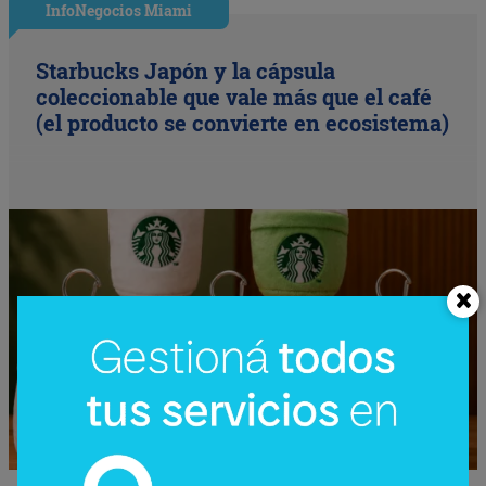
InfoNegocios Miami
Starbucks Japón y la cápsula
coleccionable que vale más que el café
(el producto se convierte en ecosistema)