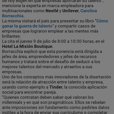
de hoy eligen en qué empresas aportarán su talento”,
menciona la experta en marca empleadora para
multinacionales como
Nestlé
y
Unilever
,
Carolina
Borracchia
.
La misma visitará el país para presentar su libro “
Cómo
ganar la guerra de talento
" y compartir casos de
empresas que lograron emplear a las mentes más
brillantes.
La cita el jueves 9 de julio de 8:00 a 10:30 horas, en el
Hotel La Misión Boutique
.
Borracchia explicó que esta ponencia está dirigida a
jefes de área, emprendedores y jefes de recursos
humanos y tratará sobre el desafío de seducir a los
mejores talentos del mercado y atraerlos a sus
empresas.
Uno de los conceptos más innovadores de la disertación
será la relación de atracción entre talento y empresa,
usando como ejemplo a
Tinder
, la conocida aplicación
social para encontrar pareja.
“Quienes contratan deben saber qué valoran los
millennials y en qué son pragmáticos. Ellos se rebelan
ante imposiciones sin fundamento como pedirles datos
inútiles a la hora de enviar sus currículums o completar