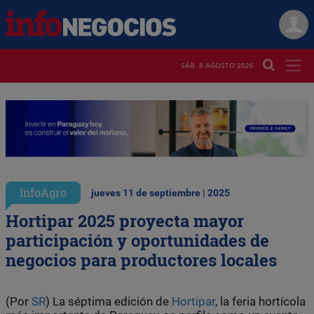
SÁB. 8 AGOSTO 2026
InfoAgro
jueves 11 de septiembre | 2025
Hortipar 2025 proyecta mayor
participación y oportunidades de
negocios para productores locales
(Por
SR
) La séptima edición de
Hortipar
, la feria hortícola