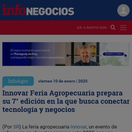
JUE. 6 AGOSTO 2026
InfoAgro
viernes 10 de enero | 2025
Innovar Feria Agropecuaria prepara
su 7° edición en la que busca conectar
tecnología y negocios
(Por
SR
) La feria agropecuaria
Innovar
, un evento de