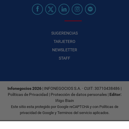
SUGERENCIAS
TARJETERO
NEWSLETTER
STAFF
Infonegocios 2026
| INFONEGOCIOS S.A. · CUIT: 30710438486 |
Políticas de Privacidad
|
Protección de datos personales
|
Editor:
Iñigo Biain
Este sitio esta protegido por Google reCAPTCHA y con
Políticas de
privacidad de Google
y
Terminos del servicio
aplicados.