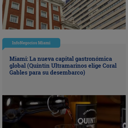
InfoNegocios Miami
Miami: La nueva capital gastronómica
global (Quintín Ultramarinos elige Coral
Gables para su desembarco)