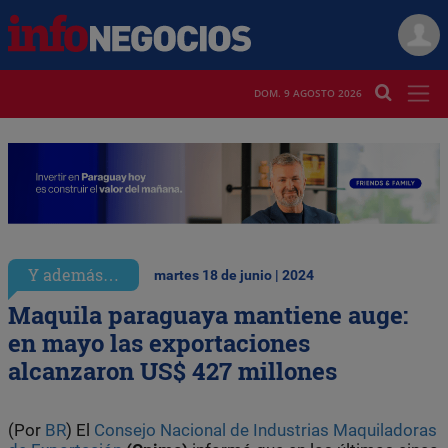
DOM. 9 AGOSTO 2026
Y además…
martes 18 de junio | 2024
Maquila paraguaya mantiene auge:
en mayo las exportaciones
alcanzaron US$ 427 millones
(Por
BR
) El
Consejo Nacional de Industrias Maquiladoras