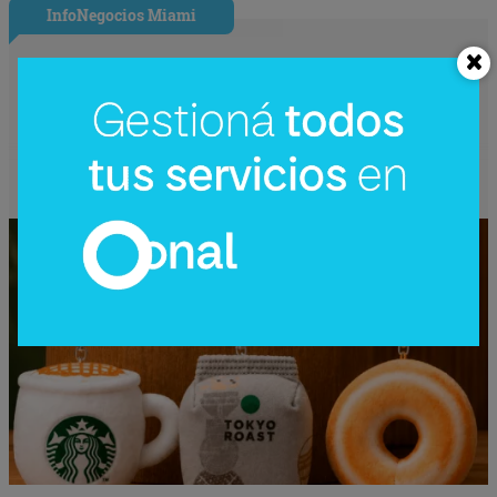
InfoNegocios Miami
Starbucks Japón y la cápsula
coleccionable que vale más que el café
(el producto se convierte en ecosistema)