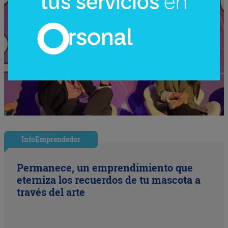
InfoEmprendedor
Permanece, un emprendimiento que
eterniza los recuerdos de tu mascota a
través del arte