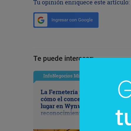
Tu opinión enriquece este artículo:
Ingresar con Google
Te puede interesar:
InfoNegocios Miami
La Fernetería pisa fuerte en Mia
cómo el concepto porteño se gan
lugar en Wynwood (y suma un
reconocimiento clave de Fernet-
Branca)