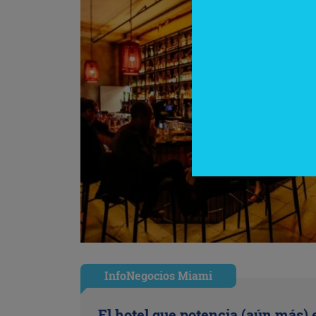
InfoNegocios Miami
El hotel que potencia (aún más) 