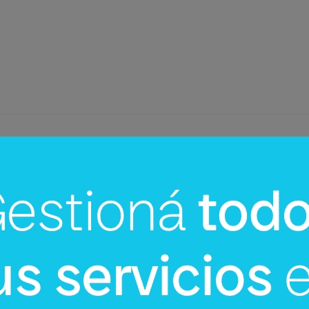
InfoNegocios Miami
mi:
Miami Beach a US$ 1 la hora: la
ó su
jugada de tráfico que toda ciudad
turística debería estudiar (+ Miami
Spice)