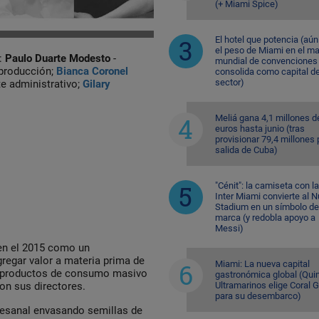
(+ Miami Spice)
El hotel que potencia (aú
el peso de Miami en el m
:
Paulo Duarte Modesto
-
mundial de convenciones 
 producción;
Bianca Coronel
consolida como capital de
sector)
te administrativo;
Gilary
Meliá gana 4,1 millones d
euros hasta junio (tras
provisionar 79,4 millones 
salida de Cuba)
"Cénit": la camiseta con l
Inter Miami convierte al N
Stadium en un símbolo de
marca (y redobla apoyo a
Messi)
en el 2015 como un
regar valor a materia prima de
Miami: La nueva capital
s productos de consumo masivo
gastronómica global (Quin
Ultramarinos elige Coral 
ron sus directores.
para su desembarco)
sanal envasando semillas de