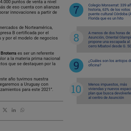
4.000 puntos de venta a nivel
Colegio Monserrat: 339 a
más de eso cuenta con alianzas
historia, 63% de los votos
borar innovaciones a partir de
puente cultural Córdoba (A
Florida que es un hito
 mercados de Norteamérica,
esa B certificada por el
A menos de dos horas de
Asunción, Oriental Glamp
 y por el modelo de negocios
propone una escapada al 
cerro Mbatoví desde G. 5
e
Broterra
es ser un referente
or a la materia prima nacional
¿Cuáles son los antojos d
ctos que se destaquen por la
oficina?
este año tuvimos nuestra
llegaremos a Uruguay con
Menos impuestos, más
viviendas y nuevos espaci
zamientos para este 2021”.
plan que busca devolverle
al centro de Asunción