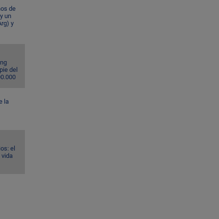
ños de
 y un
rg) y
ing
pie del
00.000
e la
os: el
 vida