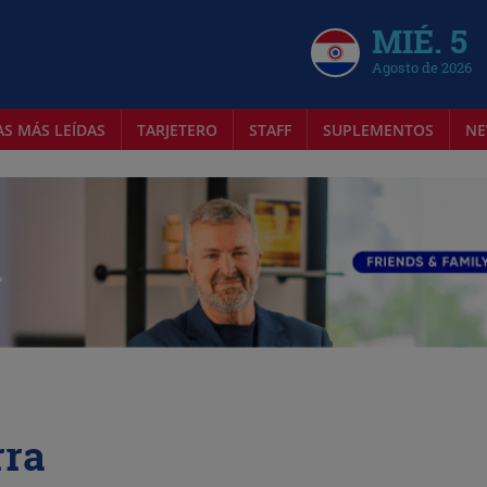
MIÉ. 5
Agosto de 2026
AS MÁS LEÍDAS
TARJETERO
STAFF
SUPLEMENTOS
NE
rra