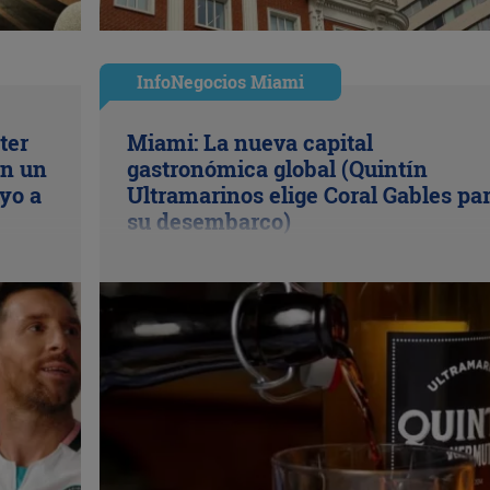
InfoNegocios Miami
ter
Miami: La nueva capital
en un
gastronómica global (Quintín
yo a
Ultramarinos elige Coral Gables pa
su desembarco)