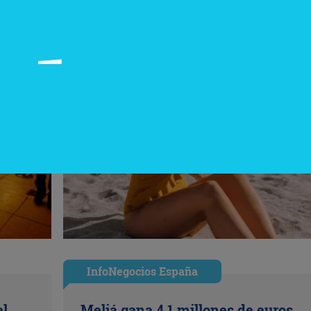
InfoNegocios España
el
Meliá gana 4,1 millones de euros