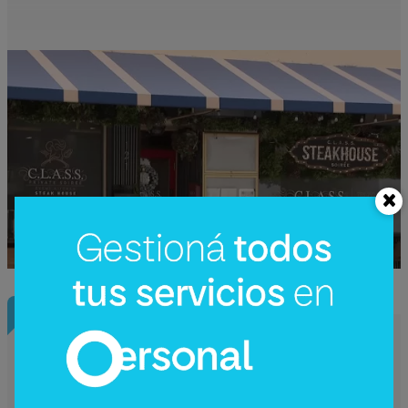
InfoNegocios Miami
Starbucks Japón y la cápsula
coleccionable que vale más que el café
(el producto se convierte en ecosistema)