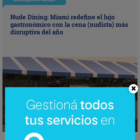
Nude Dining: Miami redefine el lujo
gastronómico con la cena (nudista) más
disruptiva del año