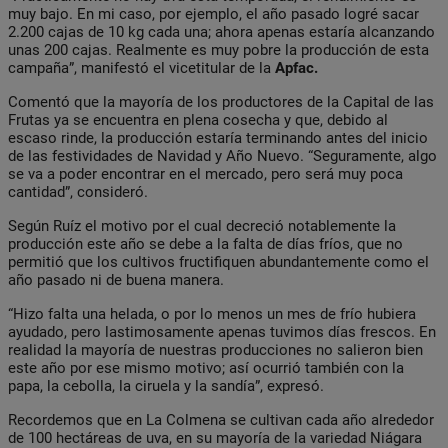
muy bajo. En mi caso, por ejemplo, el año pasado logré sacar
2.200 cajas de 10 kg cada una; ahora apenas estaría alcanzando
unas 200 cajas. Realmente es muy pobre la producción de esta
campaña”, manifestó el vicetitular de la
Apfac.
Comentó que la mayoría de los productores de la Capital de las
Frutas ya se encuentra en plena cosecha y que, debido al
escaso rinde, la producción estaría terminando antes del inicio
de las festividades de Navidad y Año Nuevo. “Seguramente, algo
se va a poder encontrar en el mercado, pero será muy poca
cantidad”, consideró.
Según Ruíz el motivo por el cual decreció notablemente la
producción este año se debe a la falta de días fríos, que no
permitió que los cultivos fructifiquen abundantemente como el
año pasado ni de buena manera.
“Hizo falta una helada, o por lo menos un mes de frío hubiera
ayudado, pero lastimosamente apenas tuvimos días frescos. En
realidad la mayoría de nuestras producciones no salieron bien
este año por ese mismo motivo; así ocurrió también con la
papa, la cebolla, la ciruela y la sandía”, expresó.
Recordemos que en La Colmena se cultivan cada año alrededor
de 100 hectáreas de uva, en su mayoría de la variedad Niágara