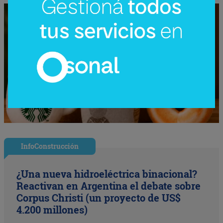
InfoConstrucción
¿Una nueva hidroeléctrica binacional?
Reactivan en Argentina el debate sobre
Corpus Christi (un proyecto de US$
4.200 millones)