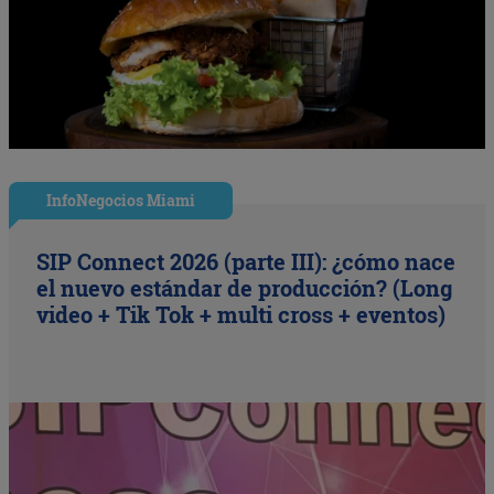
InfoNegocios Miami
SIP Connect 2026 (parte III): ¿cómo nace
el nuevo estándar de producción? (Long
video + Tik Tok + multi cross + eventos)