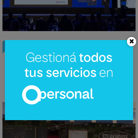
InfoNegocios Miami
Nude Dining: Miami redefine el lujo
gastronómico con la cena (nudista) más
disruptiva del año