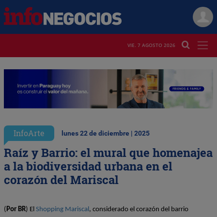
VIE. 7 AGOSTO 2026
InfoArte
lunes 22 de diciembre | 2025
Raíz y Barrio: el mural que homenajea
a la biodiversidad urbana en el
corazón del Mariscal
(
Por 
BR
) El 
Shopping Mariscal
, considerado el corazón del barrio 