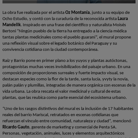
La obra fue realizada por el artista 
Oz Montanía
, junto a su equipo de 
Ocho Estudio, y contó con la curaduría de la reconocida artista 
Laura 
Mandelik
. Inspirado en una frase del científico y naturalista Moisés 
Bertoni “Ningún pueblo de la tierra ha entregado a la ciencia médica 
tantas plantas medicinales como el pueblo guaraní”, el mural propone 
una reflexión visual sobre el legado botánico del Paraguay y su 
convivencia cotidiana con la ciudad contemporánea.
Raíz y Barrio pone en primer plano a los yuyos y plantas autóctonas, 
protagonistas muchas veces invisibilizados del paisaje urbano. En una 
composición de proporciones surreales y fuerte impacto visual, se 
destacan especies como la flor de la tarde, santa lucía, yvyty la novia, 
palán palán y plumillas, integradas de manera orgánica con escenas de la 
vida urbana. La obra rescata el valor medicinal y cultural de estas 
plantas, que las reubica como parte esencial del ecosistema urbano.
“Uno de los rasgos distintivos del mural es la inclusión de 17 habitantes 
reales del barrio Mariscal, retratados en escenas cotidianas que 
refuerzan el vínculo entre comunidad, naturaleza y ciudad”, mencionó 
Ricardo Gauto
, gerente de marketing y comercial de Penta SA. 
Personas, vegetación, animales, luces y elementos arquitectónicos 