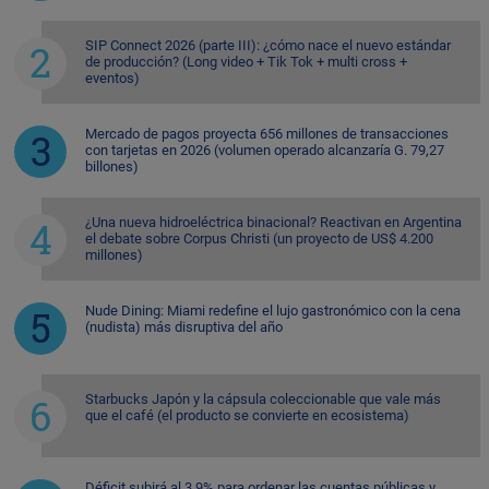
SIP Connect 2026 (parte III): ¿cómo nace el nuevo estándar
de producción? (Long video + Tik Tok + multi cross +
eventos)
Mercado de pagos proyecta 656 millones de transacciones
con tarjetas en 2026 (volumen operado alcanzaría G. 79,27
billones)
¿Una nueva hidroeléctrica binacional? Reactivan en Argentina
el debate sobre Corpus Christi (un proyecto de US$ 4.200
millones)
Nude Dining: Miami redefine el lujo gastronómico con la cena
(nudista) más disruptiva del año
Starbucks Japón y la cápsula coleccionable que vale más
que el café (el producto se convierte en ecosistema)
Déficit subirá al 3,9% para ordenar las cuentas públicas y