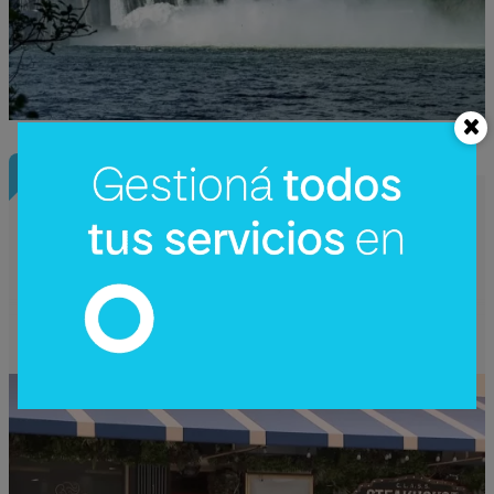
InfoNegocios Miami
Nude Dining: Miami redefine el lujo
gastronómico con la cena (nudista) más
disruptiva del año