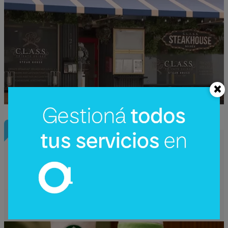
InfoNegocios Miami
Starbucks Japón y la cápsula
coleccionable que vale más que el café
(el producto se convierte en ecosistema)