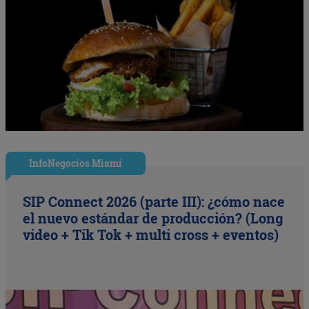
InfoNegocios Miami
SIP Connect 2026 (parte III): ¿cómo nace
el nuevo estándar de producción? (Long
video + Tik Tok + multi cross + eventos)