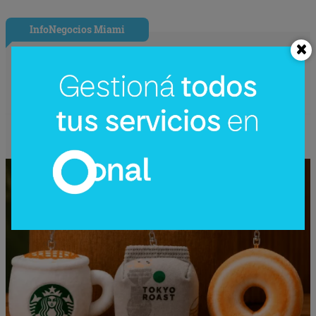
InfoNegocios Miami
Starbucks Japón y la cápsula
coleccionable que vale más que el café
(el producto se convierte en ecosistema)