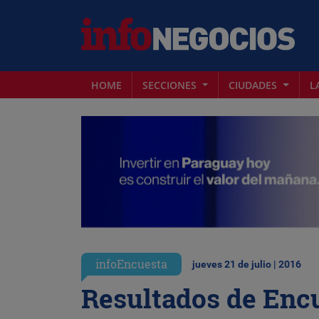
HOME
SECCIONES
CIUDADES
L
infoEncuesta
jueves 21 de julio | 2016
Resultados de Enc