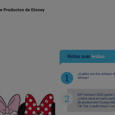
de Productos de Disney
Notas más
leídas
¿Cuáles son los antojos d
oficina?
SIP Connect 2026 (parte II
¿cómo nace el nuevo est
de producción? (Long vid
Tik Tok + multi cross + e