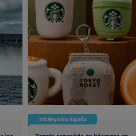
InfoNegocios España
r las
Toyota consolida su liderazgo en