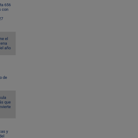
ta 656
s con
27
ne el
cena
del año
to de
sula
ás que
nvierte
cas y
del