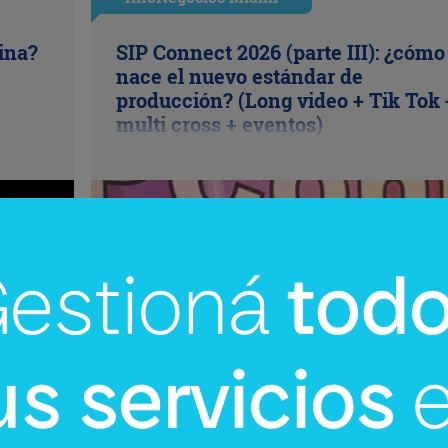
cina?
SIP Connect 2026 (parte III): ¿cómo
nace el nuevo estándar de
producción? (Long video + Tik Tok 
multi cross + eventos)