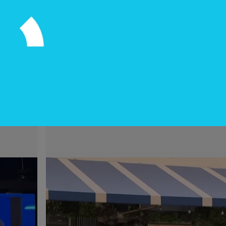
InfoNegocios Miami
Nude Dining: Miami redefine el luj
gastronómico con la cena (nudista)
do
más disruptiva del año