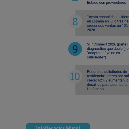
Estado con proveedores
Toyota consolida su lider
en España en julio tras ha
crecer sus ventas un 10%
2026
SIP Connect 2026 (parte II
diagnóstico que duele (¿p
"adaptarse" ya no es
suficiente?)
Récord de solicitudes de
residencia: interés por ra
creció 62% y aumentan lo
desafíos para acompañar 
fenómeno
InfoNegocios Miami