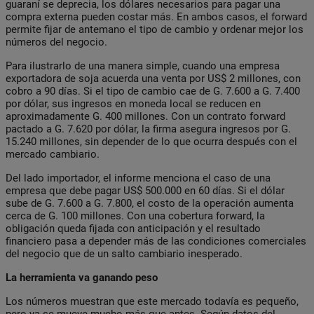
guaraní se deprecia, los dólares necesarios para pagar una
compra externa pueden costar más. En ambos casos, el forward
permite fijar de antemano el tipo de cambio y ordenar mejor los
números del negocio.
Para ilustrarlo de una manera simple, cuando una empresa
exportadora de soja acuerda una venta por US$ 2 millones, con
cobro a 90 días. Si el tipo de cambio cae de G. 7.600 a G. 7.400
por dólar, sus ingresos en moneda local se reducen en
aproximadamente G. 400 millones. Con un contrato forward
pactado a G. 7.620 por dólar, la firma asegura ingresos por G.
15.240 millones, sin depender de lo que ocurra después con el
mercado cambiario.
Del lado importador, el informe menciona el caso de una
empresa que debe pagar US$ 500.000 en 60 días. Si el dólar
sube de G. 7.600 a G. 7.800, el costo de la operación aumenta
cerca de G. 100 millones. Con una cobertura forward, la
obligación queda fijada con anticipación y el resultado
financiero pasa a depender más de las condiciones comerciales
del negocio que de un salto cambiario inesperado.
La herramienta va ganando peso
Los números muestran que este mercado todavía es pequeño,
pero ya se mueve mucho más que antes. Según datos del