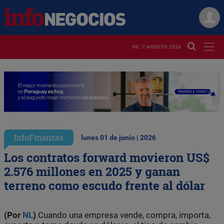
VIE. 7 AGOSTO 2026
InfoFinanzas
lunes 01 de junio | 2026
Los contratos forward movieron US$
2.576 millones en 2025 y ganan
terreno como escudo frente al dólar
(Por
NL
)
Cuando una empresa vende, compra, importa,