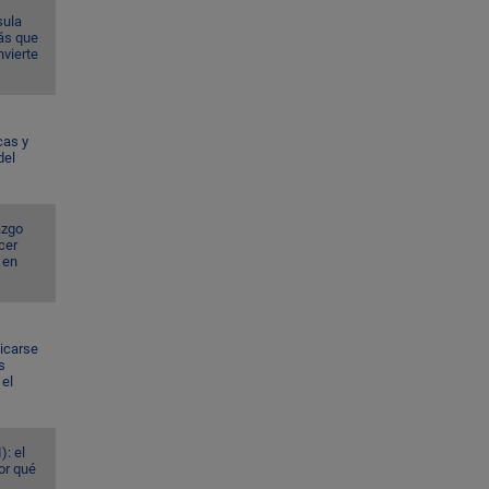
sula
ás que
nvierte
cas y
del
azgo
cer
 en
dicarse
s
el
): el
or qué