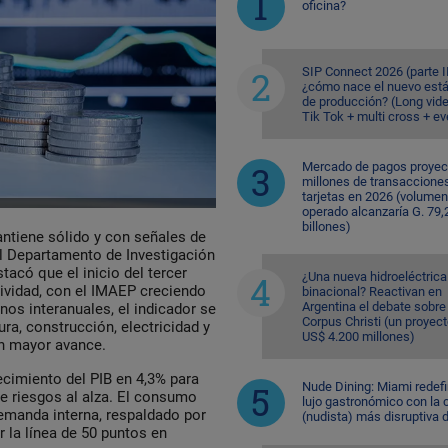
oficina?
SIP Connect 2026 (parte II
¿cómo nace el nuevo est
de producción? (Long vid
Tik Tok + multi cross + e
Mercado de pagos proyec
millones de transaccione
tarjetas en 2026 (volumen
operado alcanzaría G. 79,
billones)
tiene sólido y con señales de
el Departamento de Investigación
tacó que el inicio del tercer
¿Una nueva hidroeléctrica
tividad, con el IMAEP creciendo
binacional? Reactivan en
Argentina el debate sobre
inos interanuales, el indicador se
Corpus Christi (un proyec
ra, construcción, electricidad y
US$ 4.200 millones)
un mayor avance.
cimiento del PIB en 4,3% para
Nude Dining: Miami redefi
ce riesgos al alza. El consumo
lujo gastronómico con la 
demanda interna, respaldado por
(nudista) más disruptiva 
 la línea de 50 puntos en