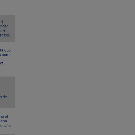
I):
ándar
eo +
ventos)
ta 656
s con
27
to de
ne el
cena
del año