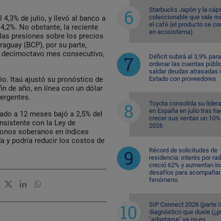
Starbucks Japón y la cáp
coleccionable que vale m
 4,3% de julio, y llevó al banco a
el café (el producto se co
4,2%. No obstante, la reciente
en ecosistema)
 las presiones sobre los precios
raguay (BCP), por su parte,
or decimoctavo mes consecutivo,
Déficit subirá al 3,9% para
ordenar las cuentas públi
saldar deudas atrasadas 
Estado con proveedores
io. Itaú ajustó su pronóstico de
in de año, en línea con un dólar
mergentes.
Toyota consolida su lider
en España en julio tras ha
ulado a 12 meses bajó a 2,5% del
crecer sus ventas un 10%
nsistente con la Ley de
2026
 bonos soberanos en índices
da y podría reducir los costos de
Récord de solicitudes de
residencia: interés por ra
creció 62% y aumentan lo
desafíos para acompañar 
fenómeno
SIP Connect 2026 (parte II
diagnóstico que duele (¿p
"adaptarse" ya no es