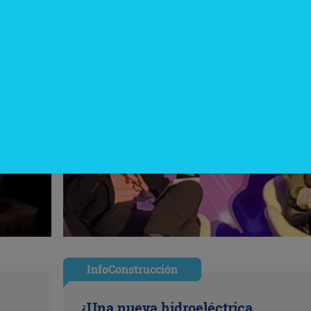
InfoConstrucción
¿Una nueva hidroeléctrica