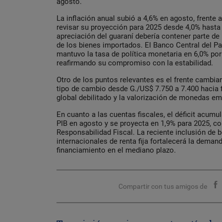
agosto.
La inflación anual subió a 4,6% en agosto, frente al
revisar su proyección para 2025 desde 4,0% hasta 
apreciación del guaraní debería contener parte de
de los bienes importados. El Banco Central del Pa
mantuvo la tasa de política monetaria en 6,0% p
reafirmando su compromiso con la estabilidad.
Otro de los puntos relevantes es el frente cambiar
tipo de cambio desde G./US$ 7.750 a 7.400 hacia f
global debilitado y la valorización de monedas e
En cuanto a las cuentas fiscales, el déficit acum
PIB en agosto y se proyecta en 1,9% para 2025, co
Responsabilidad Fiscal. La reciente inclusión de
internacionales de renta fija fortalecerá la deman
financiamiento en el mediano plazo.
Compartir con tus amigos de