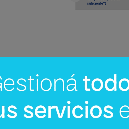
suficiente?)
InfoNegocios Miami
cina?
SIP Connect 2026 (parte III): ¿cómo
nace el nuevo estándar de
producción? (Long video + Tik Tok 
multi cross + eventos)