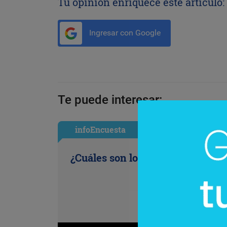
Tu opinión enriquece este artículo:
Ingresar con Google
Te puede interesar:
infoEncuesta
¿Cuáles son los antojos de la ofi