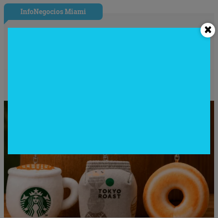
InfoNegocios Miami
Starbucks Japón y la cápsula
coleccionable que vale más que el café
(el producto se convierte en ecosistema)