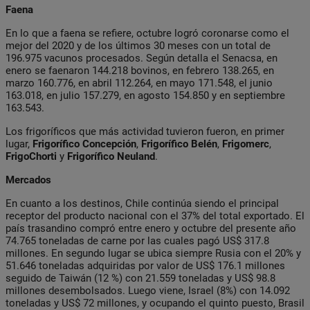
Faena
En lo que a faena se refiere, octubre logró coronarse como el
mejor del 2020 y de los últimos 30 meses con un total de
196.975 vacunos procesados. Según detalla el Senacsa, en
enero se faenaron 144.218 bovinos, en febrero 138.265, en
marzo 160.776, en abril 112.264, en mayo 171.548, el junio
163.018, en julio 157.279, en agosto 154.850 y en septiembre
163.543.
Los frigoríficos que más actividad tuvieron fueron, en primer
lugar,
Frigorífico Concepción
,
Frigorífico Belén
,
Frigomerc
,
FrigoChorti
y
Frigorífico
Neuland
.
Mercados
En cuanto a los destinos, Chile continúa siendo el principal
receptor del producto nacional con el 37% del total exportado. El
país trasandino compró entre enero y octubre del presente año
74.765 toneladas de carne por las cuales pagó US$ 317.8
millones. En segundo lugar se ubica siempre Rusia con el 20% y
51.646 toneladas adquiridas por valor de US$ 176.1 millones
seguido de Taiwán (12 %) con 21.559 toneladas y US$ 98.8
millones desembolsados. Luego viene, Israel (8%) con 14.092
toneladas y US$ 72 millones, y ocupando el quinto puesto, Brasil