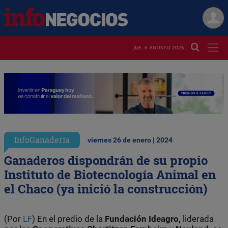
JUE. 6 AGOSTO 2026
InfoGanadería
viernes 26 de enero | 2024
Ganaderos dispondrán de su propio
Instituto de Biotecnología Animal en
el Chaco (ya inició la construcción)
(Por
LF
) En el predio de la
Fundación Ideagro,
liderada