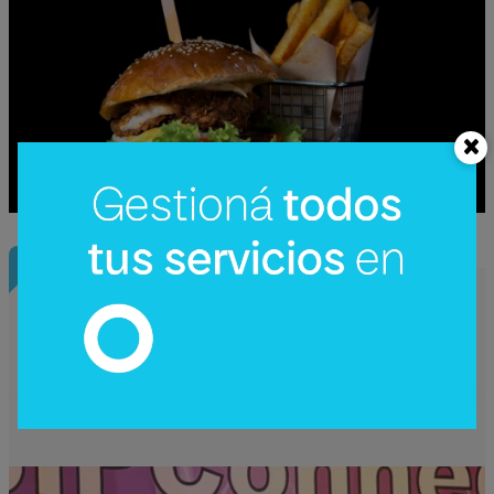
InfoNegocios Miami
SIP Connect 2026 (parte III): ¿cómo nace
el nuevo estándar de producción? (Long
video + Tik Tok + multi cross + eventos)