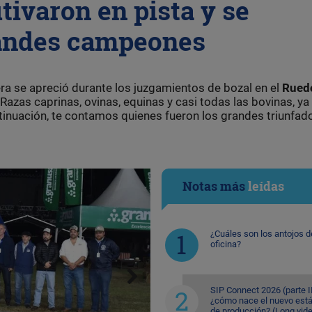
tivaron en pista y se
randes campeones
ra se apreció durante los juzgamientos de bozal en el
Rued
 Razas caprinas, ovinas, equinas y casi todas las bovinas, ya
nuación, te contamos quienes fueron los grandes triunfad
Notas más
leídas
¿Cuáles son los antojos d
oficina?
SIP Connect 2026 (parte II
¿cómo nace el nuevo est
de producción? (Long vid