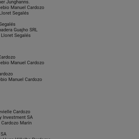
er Junghanns.
ebio Manuel Cardozo
loret Segalés
Segalés
adera Guajho SRL
Lloret Segalés
Cardozo
ebio Manuel Cardozo
ardozo
bio Manuel Cardozo
ielle Cardozo
 Investment SA
 Cardozo Marín
 SA