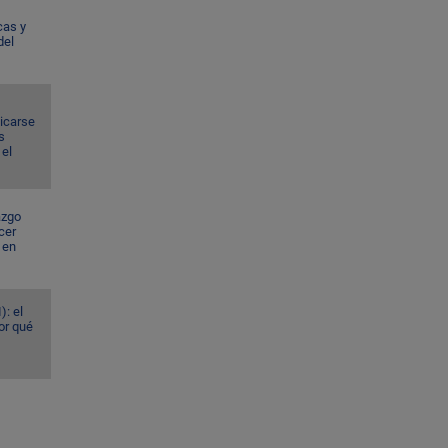
cas y
del
dicarse
s
el
azgo
cer
 en
): el
or qué