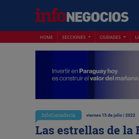
HOME
SECCIONES
CIUDADES
L
InfoGanadería
viernes 15 de julio | 2022
Las estrellas de la