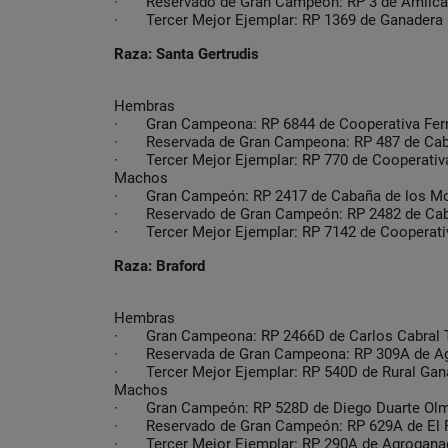
· Reservado de Gran Campeón: RP 3 de Amilcar
· Tercer Mejor Ejemplar: RP 1369 de Ganadera 
Raza: Santa Gertrudis
Hembras
· Gran Campeona: RP 6844 de Cooperativa Fer
· Reservada de Gran Campeona: RP 487 de Cab
· Tercer Mejor Ejemplar: RP 770 de Cooperativ
Machos
· Gran Campeón: RP 2417 de Cabaña de los Moc
· Reservado de Gran Campeón: RP 2482 de Cab
· Tercer Mejor Ejemplar: RP 7142 de Cooperati
Raza: Braford
Hembras
· Gran Campeona: RP 2466D de Carlos Cabral T
· Reservada de Gran Campeona: RP 309A de Agr
· Tercer Mejor Ejemplar: RP 540D de Rural Gan
Machos
· Gran Campeón: RP 528D de Diego Duarte Ol
· Reservado de Gran Campeón: RP 629A de El 
· Tercer Mejor Ejemplar: RP 290A de Agroganad