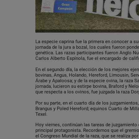
La especie caprina fue la primera en conocer a s
jornada de la jura a bozal, los cuales fueron pond
genética. Las razas participantes fueron Anglo Nu
Carlos Alberto Espínola, fue el encargado de calif
En el segundo día, la elección de los mejores eje
bovinas, Angus, Holando, Hereford, Limousin, Sene
Árabe y Apaloosa; y de la especie ovina, la raza Sa
jornada, lucieron su estirpe bovina, Braford y Nelor
que respecta a los ovinos, fue juzgada la raza Dor
Por su parte, en el cuarto día de los juzgamiento
Brangus y Poled Hereford; equinos Cuarto de Mil
Texel.
Hoy viernes, continúan las tareas de juzgamient
principal protagonista. Recordemos que el gremio
el Congreso Mundial de la raza, que se realiza por