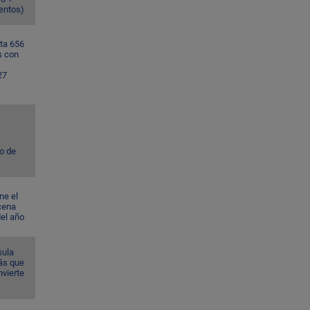
ventos)
ta 656
s con
27
to de
ne el
cena
del año
sula
ás que
nvierte