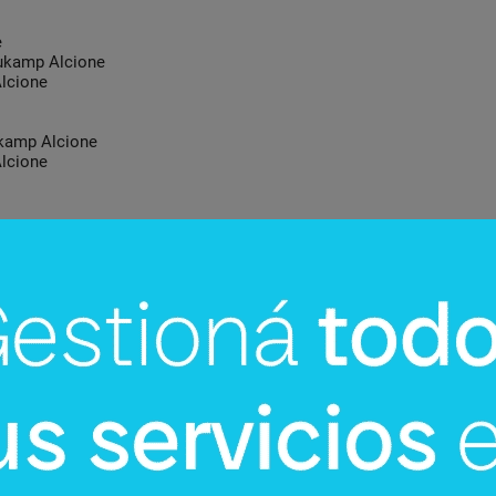
e
ukamp Alcione
lcione
kamp Alcione
lcione
e Luís
nez Díaz Venicia
Cardozo
a S.A.E.
anuel Cardozo