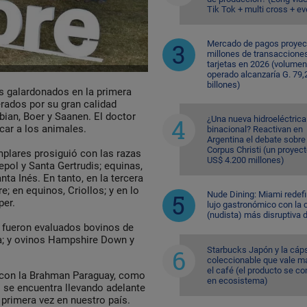
Tik Tok + multi cross + e
Mercado de pagos proyec
millones de transaccione
tarjetas en 2026 (volumen
operado alcanzaría G. 79,
billones)
us galardonados en la primera
erados por su gran calidad
bian, Boer y Saanen. El doctor
¿Una nueva hidroeléctrica
icar a los animales.
binacional? Reactivan en
Argentina el debate sobre
Corpus Christi (un proyec
mplares prosiguió con las razas
US$ 4.200 millones)
pol y Santa Gertrudis; equinas,
nta Inés. En tanto, en la tercera
e; en equinos, Criollos; y en lo
Nude Dining: Miami redefi
per.
lujo gastronómico con la 
(nudista) más disruptiva 
s, fueron evaluados bovinos de
la; y ovinos Hampshire Down y
Starbucks Japón y la cáp
coleccionable que vale m
el café (el producto se co
o con la Brahman Paraguay, como
en ecosistema)
 se encuentra llevando adelante
 primera vez en nuestro país.