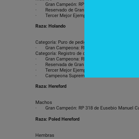
· Gran Campeón: RP 5004 de Ganadera Sofía 
· Reservado de Gran Campeón: RP 306 de Euse
· Tercer Mejor Ejemplar: RP 25 de Altona S.A.E
Raza: Holando
Categoría: Puro de pedigree
· Gran Campeona: RP 1101HBP de Heinrich Pet
Categoría: Registro de cría
· Gran Campeona: RP 1160/3 de Elmer Hildebra
· Reservada de Gran Campeona: RP 1275/1 de H
· Tercer Mejor Ejemplar: RP 1457/1 de Franz Ke
· Campeona Suprema Holando: RP 1101HBP de 
Raza: Hereford
Machos
· Gran Campeón: RP 318 de Eusebio Manuel C
Raza: Poled Hereford
Hembras