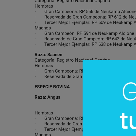
Categoría: Registro Nacional Caprino
Hembras
· Gran Campeona: RP 556 de Neukamp Alcion
· Reservada de Gran Campeona: RP 612 de Ne
· Tercer Mejor Ejemplar: RP 609 de Neukamp A
Machos
· Gran Campeón: RP 594 de Neukamp Alcione
· Reservado de Gran Campeón: RP 643 de Neu
· Tercer Mejor Ejemplar: RP 638 de Neukamp A
Raza: Saanen
Categoría: Registro Nacional Caprino
Hembras
· Gran Campeona: RP 4 de Ramírez Reyes Jorg
· Reservada de Gran Campeona: RP 101 de Gimé
ESPECIE BOVINA
Raza: Angus
Hembras
· Gran Campeona: RP 299 de Eusebio Manuel 
· Reservada de Gran Campeona: RP 20 de Alton
· Tercer Mejor Ejemplar: RP 305 de Eusebio M
Machos