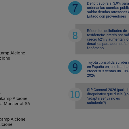
Déficit subirá al 3,9% para
ordenar las cuentas públi
saldar deudas atrasadas 
Estado con proveedores
Récord de solicitudes de
residencia: interés por ra
creció 62% y aumentan lo
desafíos para acompañar 
fenómeno
kamp Alcione
cione
Toyota consolida su lider
en España en julio tras ha
crecer sus ventas un 10%
2026
SIP Connect 2026 (parte II
e
diagnóstico que duele (¿p
ukamp Alcione
"adaptarse" ya no es
suficiente?)
ra Monserrat SA
kamp Alcione
lcione