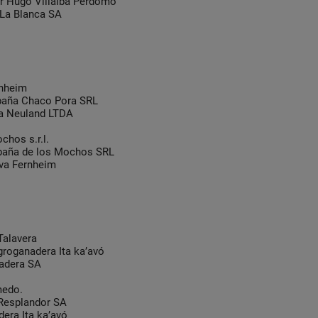
 Hugo Villalba Perdomo
La Blanca SA
nheim
aña Chaco Pora SRL
a Neuland LTDA
hos s.r.l.
aña de los Mochos SRL
va Fernheim
alavera
oganadera Ita ka’avó
adera SA
medo.
Resplandor SA
era Ita ka’avó