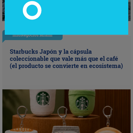
InfoNegocios Miami
Starbucks Japón y la cápsula
coleccionable que vale más que el café
(el producto se convierte en ecosistema)