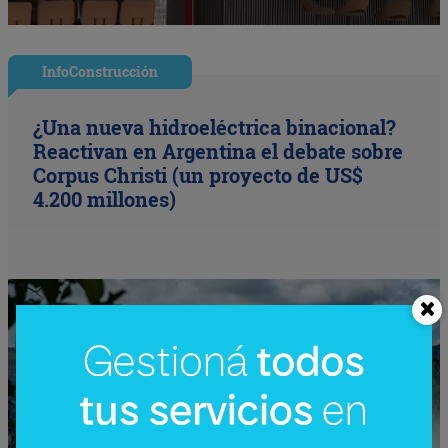
InfoConstrucción
¿Una nueva hidroeléctrica binacional?
Reactivan en Argentina el debate sobre
Corpus Christi (un proyecto de US$
4.200 millones)