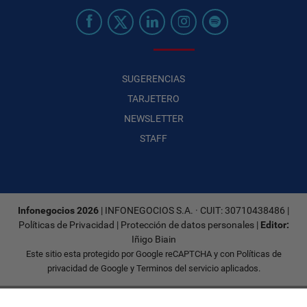
SUGERENCIAS
TARJETERO
NEWSLETTER
STAFF
Infonegocios 2026
| INFONEGOCIOS S.A. · CUIT: 30710438486 |
Políticas de Privacidad
|
Protección de datos personales
|
Editor:
Iñigo Biain
Este sitio esta protegido por Google reCAPTCHA y con
Políticas de
privacidad de Google
y
Terminos del servicio
aplicados.